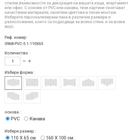
стилни възможности за декорация на вашата къща, апартамент
или офис. С основи от PVC или канава, тези картини съчетават
качествени материали, наситени цветове и лесен монтаж.
Изберете персонализирани пана в различни размери и
разположения, които са подходящи за всяка стена. и за всеки
вкус.
Реф. номер:
0968-PVC-5.1-110X65
Количество :
Избери форма :
основа :
PVC
Канава
Избери размер :
110 Х 65 см.
160 Х 100 см.