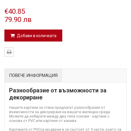
€40.85
79.90 лв
Добави в количката
ПОВЕЧЕ ИНФОРМАЦИЯ
Разнообразие от възможности за
декориране
Нашите картини за стена предлагат разнообразие от
възможности за декориране на вашата жилищна среда.
Можете да изберете между два типа основи - картини с
основа от PVC или картини от канава.
Картините от PVC
са модерни и се състоят от 5 части, които са