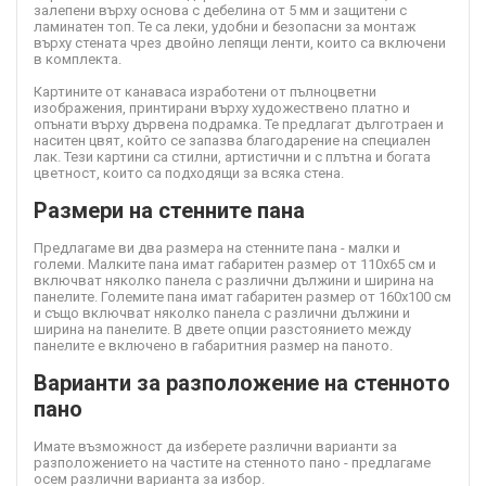
залепени върху основа с дебелина от 5 мм и защитени с
ламинатен топ. Те са леки, удобни и безопасни за монтаж
върху стената чрез двойно лепящи ленти, които са включени
в комплекта.
Картините от канава
са изработени от пълноцветни
изображения, принтирани върху художествено платно и
опънати върху дървена подрамка. Те предлагат дълготраен и
наситен цвят, който се запазва благодарение на специален
лак. Тези картини са стилни, артистични и с плътна и богата
цветност, които са подходящи за всяка стена.
Размери на стенните пана
Предлагаме ви два размера на стенните пана - малки и
големи. Малките пана имат габаритен размер от 110х65 см и
включват няколко панела с различни дължини и ширина на
панелите. Големите пана имат габаритен размер от 160х100 см
и също включват няколко панела с различни дължини и
ширина на панелите. В двете опции разстоянието между
панелите е включено в габаритния размер на паното.
Варианти за разположение на стенното
пано
Имате възможност да изберете различни варианти за
разположението на частите на стенното пано - предлагаме
осем различни варианта за избор.