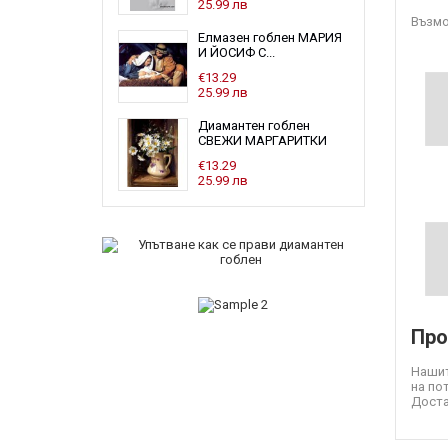
25.99 лв
Възмо
Елмазен гоблен МАРИЯ
И ЙОСИФ С...
€13.29
25.99 лв
Диамантен гоблен
СВЕЖИ МАРГАРИТКИ
€13.29
25.99 лв
Про
Нашит
на по
Доста