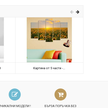
Н
Картина от 5 части -...
Карт
УНИКАЛНИ МОДЕЛИ !
БЪРЗА ПОРЪЧКА БЕЗ