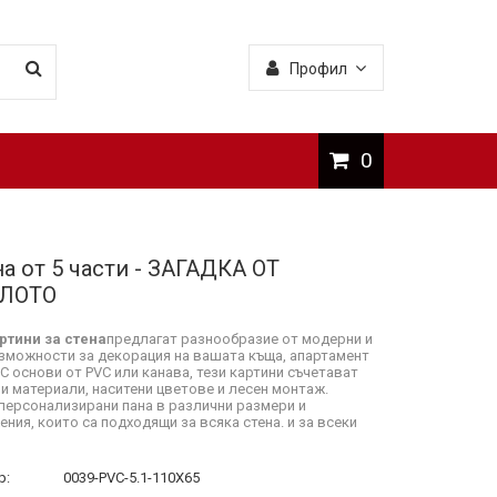
Профил
0
а от 5 части - ЗАГАДКА ОТ
ЛОТО
ртини за стена
предлагат разнообразие от модерни и
зможности за декорация на вашата къща, апартамент
 С основи от PVC или канава, тези картини съчетават
и материали, наситени цветове и лесен монтаж.
персонализирани пана в различни размери и
ния, които са подходящи за всяка стена. и за всеки
р:
0039-PVC-5.1-110X65