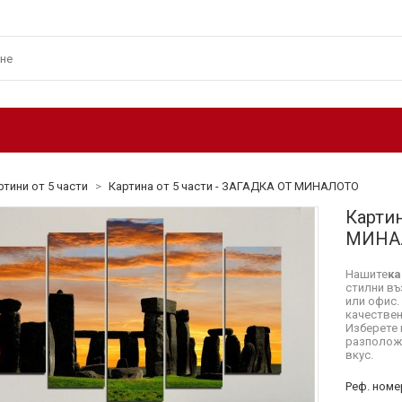
ртини от 5 части
>
Картина от 5 части - ЗАГАДКА ОТ МИНАЛОТО
Картин
МИНА
Нашите
ка
стилни въ
или офис.
качествен
Изберете 
разположе
вкус.
Реф. номе