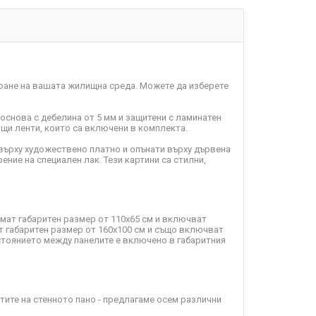
ране на вашата жилищна среда. Можете да изберете
 основа с дебелина от 5 мм и защитени с ламинатен
пящи ленти, които са включени в комплекта.
върху художествено платно и опънати върху дървена
ение на специален лак. Тези картини са стилни,
имат габаритен размер от 110х65 см и включват
т габаритен размер от 160х100 см и също включват
зстоянието между панелите е включено в габаритния
ите на стенното пано - предлагаме осем различни