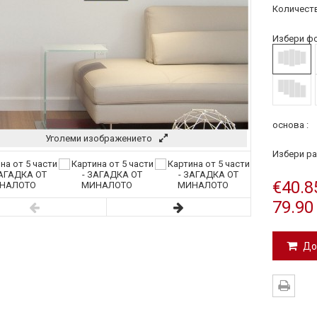
Количеств
Избери фо
основа :
Уголеми изображението
Избери ра
€40.8
79.90
До