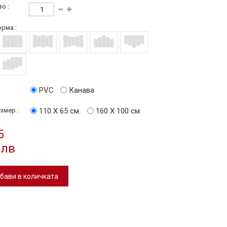
о :
рма :
PVC
Канава
змер :
110 Х 65 см.
160 Х 100 см.
5
 лв
бави в количката