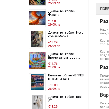
26.99 лв
ПОВ
Диамантен гоблен
Феникс
Раз
€14.83
29.00 лв
Нашит
Диамантен гоблен Исус
между
среща Мария...
Карти
€13.29
топ. 
25.99 лв
Карти
Диамантен гоблен
подра
Време за планове и...
артис
€11.76
Раз
23.00 лв
Елмазен гоблен ИЗГРЕВ
Предл
В ПЛАНИНАТА
някол
някол
€13.80
разме
26.99 лв
Вар
Диамантен гоблен БЯЛ
АТ
Имате
€13.29
вариа