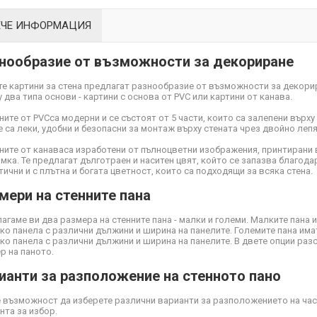
ЕЧЕ ИНФОРМАЦИЯ
нообразие от възможности за декориране
е картини за стена предлагат разнообразие от възможности за декори
 два типа основи - картини с основа от PVC или картини от канава.
ните от PVC
са модерни и се състоят от 5 части, които са залепени върху
Те са леки, удобни и безопасни за монтаж върху стената чрез двойно ле
ните от канава
са изработени от пълноцветни изображения, принтирани 
мка. Те предлагат дълготраен и наситен цвят, който се запазва благодар
тични и с плътна и богата цветност, които са подходящи за всяка стена.
мери на стенните пана
агаме ви два размера на стенните пана - малки и големи. Малките пана 
ко панела с различни дължини и ширина на панелите. Големите пана има
ко панела с различни дължини и ширина на панелите. В двете опции ра
р на паното.
ианти за разположение на стенното пано
 възможност да изберете различни варианти за разположението на част
нта за избор.