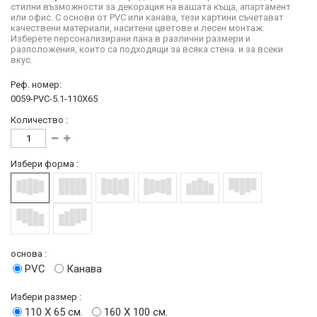
стилни възможности за декорация на вашата къща, апартамент
или офис. С основи от PVC или канава, тези картини съчетават
качествени материали, наситени цветове и лесен монтаж.
Изберете персонализирани пана в различни размери и
разположения, които са подходящи за всяка стена. и за всеки
вкус.
Реф. номер:
0059-PVC-5.1-110X65
Количество :
Избери форма :
основа :
PVC
Канава
Избери размер :
110 Х 65 см.
160 Х 100 см.