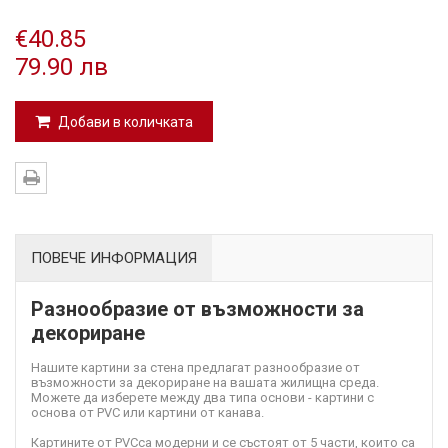
€40.85
79.90 лв
Добави в количката
ПОВЕЧЕ ИНФОРМАЦИЯ
Разнообразие от възможности за
декориране
Нашите картини за стена предлагат разнообразие от
възможности за декориране на вашата жилищна среда.
Можете да изберете между два типа основи - картини с
основа от PVC или картини от канава.
Картините от PVC
са модерни и се състоят от 5 части, които са