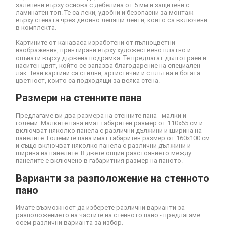
залепени върху основа с дебелина от 5 мм и защитени с
ламинатен топ. Те са леки, удобни и безопасни за монтаж
върху стената чрез двойно лепящи ленти, които са включени
в комплекта.
Картините от канава
са изработени от пълноцветни
изображения, принтирани върху художествено платно и
опънати върху дървена подрамка. Те предлагат дълготраен и
наситен цвят, който се запазва благодарение на специален
лак. Тези картини са стилни, артистични и с плътна и богата
цветност, които са подходящи за всяка стена.
Размери на стенните пана
Предлагаме ви два размера на стенните пана - малки и
големи. Малките пана имат габаритен размер от 110х65 см и
включват няколко панела с различни дължини и ширина на
панелите. Големите пана имат габаритен размер от 160х100 см
и също включват няколко панела с различни дължини и
ширина на панелите. В двете опции разстоянието между
панелите е включено в габаритния размер на паното.
Варианти за разположение на стенното
пано
Имате възможност да изберете различни варианти за
разположението на частите на стенното пано - предлагаме
осем различни варианта за избор.