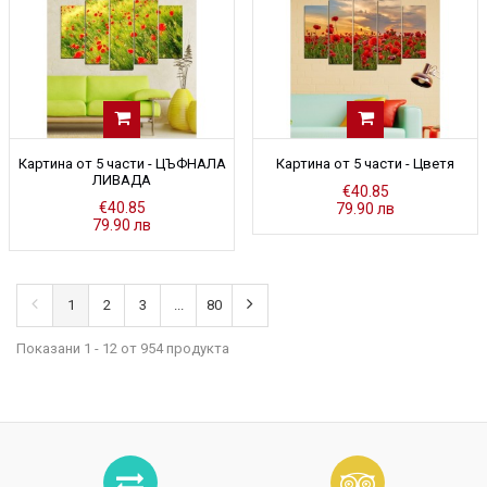
Картина от 5 части - ЦЪФНАЛА
Картина от 5 части - Цветя
ЛИВАДА
€40.85
€40.85
79.90 лв
79.90 лв
1
2
3
...
80
Показани 1 - 12 от 954 продукта