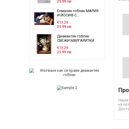
25.99 лв
Елмазен гоблен МАРИЯ
И ЙОСИФ С...
€13.29
25.99 лв
Диамантен гоблен
СВЕЖИ МАРГАРИТКИ
€13.29
25.99 лв
Про
Нашит
на по
Доста