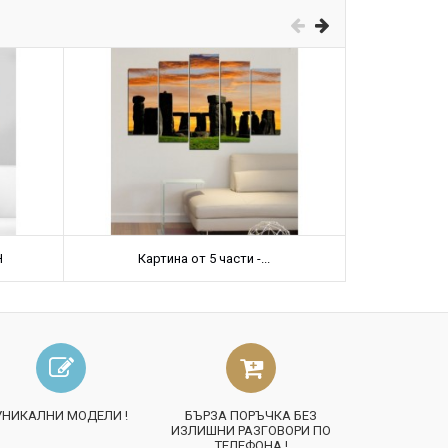
Н
Картина от 5 части -...
Карт
УНИКАЛНИ МОДЕЛИ !
БЪРЗА ПОРЪЧКА БЕЗ
ИЗЛИШНИ РАЗГОВОРИ ПО
ТЕЛЕФОНА !