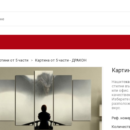
ртини от 5 части
>
Картина от 5 части - ДРАКОН
Картин
Нашите
ка
стилни въ
или офис.
качествен
Изберете 
разположе
вкус.
Реф. номе
Количеств