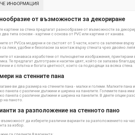
ЕЧЕ ИНФОРМАЦИЯ
нообразие от възможности за декориране
е картини за стена предлагат разнообразие от възможности за декори
 два типа основи - картини с основа от PVC или картини от канава.
ните от PVC
са модерни и се състоят от 5 части, които са залепени върху
Те са леки, удобни и безопасни за монтаж върху стената чрез двойно ле
ните от канава
са изработени от пълноцветни изображения, принтирани 
мка. Те предлагат дълготраен и наситен цвят, който се запазва благодар
тични и с плътна и богата цветност, които са подходящи за всяка стена.
мери на стенните пана
агаме ви два размера на стенните пана - малки и големи. Малките пана 
ко панела с различни дължини и ширина на панелите. Големите пана има
ко панела с различни дължини и ширина на панелите. В двете опции ра
р на паното.
ианти за разположение на стенното пано
 възможност да изберете различни варианти за разположението на част
нта за избор.
жни са следните 8 варианта: