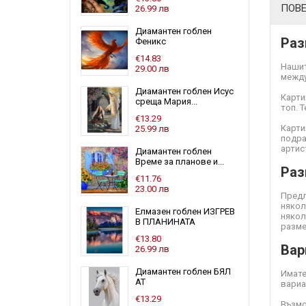
ПОВ
26.99 лв
Диамантен гоблен
Раз
Феникс
€14.83
Нашит
29.00 лв
между
Диамантен гоблен Исус
Карти
среща Мария...
топ. 
€13.29
Карти
25.99 лв
подра
артис
Диамантен гоблен
Време за планове и...
Раз
€11.76
23.00 лв
Предл
някол
Елмазен гоблен ИЗГРЕВ
някол
В ПЛАНИНАТА
разме
€13.80
Вар
26.99 лв
Диамантен гоблен БЯЛ
Имате
АТ
вариа
€13.29
Възмо