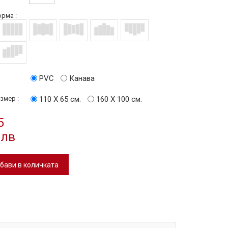
рма :
PVC
Канава
змер :
110 Х 65 см.
160 Х 100 см.
5
 лв
бави в количката