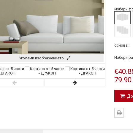
Избери фо
основа :
Избери ра
Уголеми изображението
€40.8
79.90
До