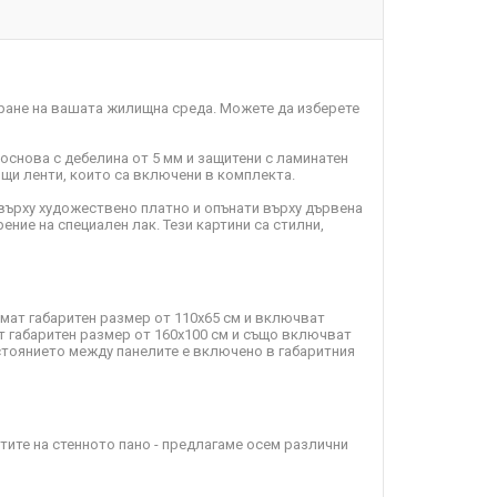
ране на вашата жилищна среда. Можете да изберете
 основа с дебелина от 5 мм и защитени с ламинатен
пящи ленти, които са включени в комплекта.
върху художествено платно и опънати върху дървена
ение на специален лак. Тези картини са стилни,
имат габаритен размер от 110х65 см и включват
т габаритен размер от 160х100 см и също включват
зстоянието между панелите е включено в габаритния
ите на стенното пано - предлагаме осем различни