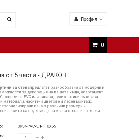
Профил
0
а от 5 части - ДРАКОН
ртини за стена
предлагат разнообразие от модерни и
зможности за декорация на вашата къща, апартамент
 С основи от PVC или канава, тези картини съчетават
и материали, наситени цветове и лесен монтаж.
персонализирани пана в различни размери и
ния, които са подходящи за всяка стена. и за всеки
р:
0954-PVC-5.1-110X65
о :