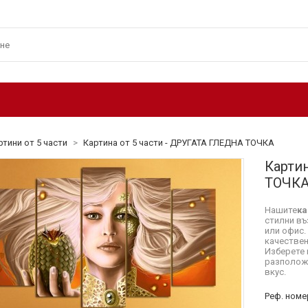
ртини от 5 части
>
Картина от 5 части - ДРУГАТА ГЛЕДНА ТОЧКА
Карти
ТОЧК
Нашите
ка
стилни въ
или офис.
качествен
Изберете 
разположе
вкус.
Реф. номе