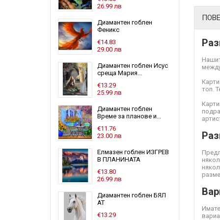
26.99 лв
ПОВ
Диамантен гоблен
Феникс
Раз
€14.83
29.00 лв
Нашит
Диамантен гоблен Исус
между
среща Мария...
Карти
€13.29
топ. 
25.99 лв
Карти
Диамантен гоблен
подра
Време за планове и...
артис
€11.76
Раз
23.00 лв
Елмазен гоблен ИЗГРЕВ
Предл
В ПЛАНИНАТА
някол
някол
€13.80
разме
26.99 лв
Вар
Диамантен гоблен БЯЛ
АТ
Имате
€13.29
вариа