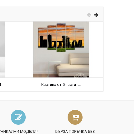
Н
Картина от 5 части -...
Карт
УНИКАЛНИ МОДЕЛИ !
БЪРЗА ПОРЪЧКА БЕЗ