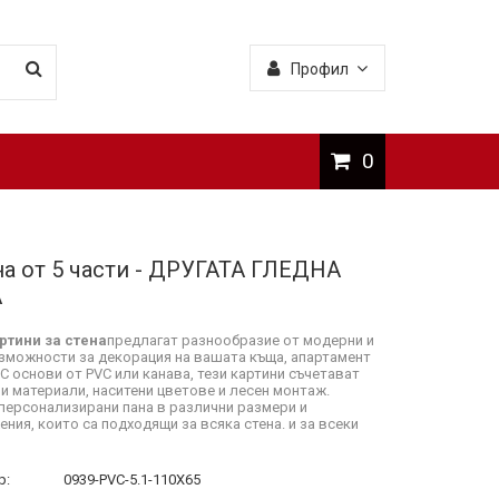
Профил
0
на от 5 части - ДРУГАТА ГЛЕДНА
А
ртини за стена
предлагат разнообразие от модерни и
зможности за декорация на вашата къща, апартамент
 С основи от PVC или канава, тези картини съчетават
и материали, наситени цветове и лесен монтаж.
персонализирани пана в различни размери и
ния, които са подходящи за всяка стена. и за всеки
р:
0939-PVC-5.1-110X65