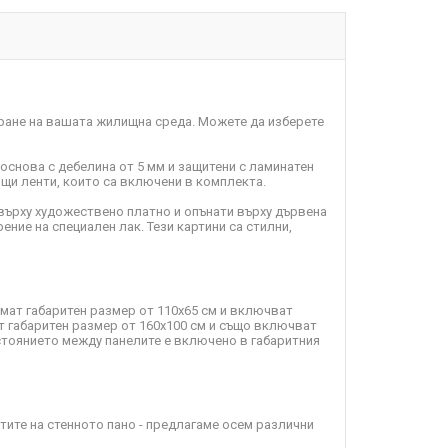
ране на вашата жилищна среда. Можете да изберете
 основа с дебелина от 5 мм и защитени с ламинатен
пящи ленти, които са включени в комплекта.
върху художествено платно и опънати върху дървена
ение на специален лак. Тези картини са стилни,
имат габаритен размер от 110х65 см и включват
т габаритен размер от 160х100 см и също включват
зстоянието между панелите е включено в габаритния
ите на стенното пано - предлагаме осем различни