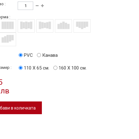
о :
рма :
PVC
Канава
змер :
110 Х 65 см.
160 Х 100 см.
5
 лв
бави в количката