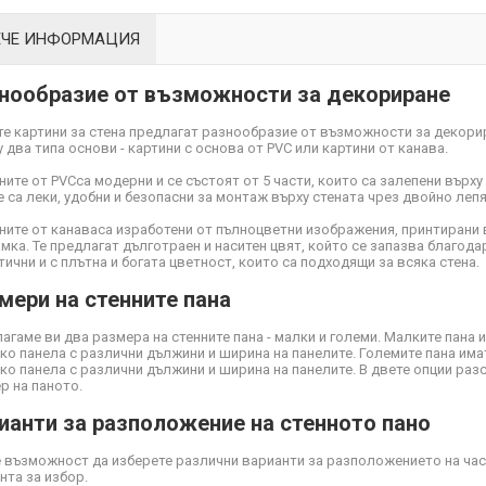
ЕЧЕ ИНФОРМАЦИЯ
нообразие от възможности за декориране
е картини за стена предлагат разнообразие от възможности за декори
 два типа основи - картини с основа от PVC или картини от канава.
ните от PVC
са модерни и се състоят от 5 части, които са залепени върху
Те са леки, удобни и безопасни за монтаж върху стената чрез двойно ле
ните от канава
са изработени от пълноцветни изображения, принтирани 
мка. Те предлагат дълготраен и наситен цвят, който се запазва благодар
тични и с плътна и богата цветност, които са подходящи за всяка стена.
мери на стенните пана
агаме ви два размера на стенните пана - малки и големи. Малките пана 
ко панела с различни дължини и ширина на панелите. Големите пана има
ко панела с различни дължини и ширина на панелите. В двете опции ра
р на паното.
ианти за разположение на стенното пано
 възможност да изберете различни варианти за разположението на част
нта за избор.