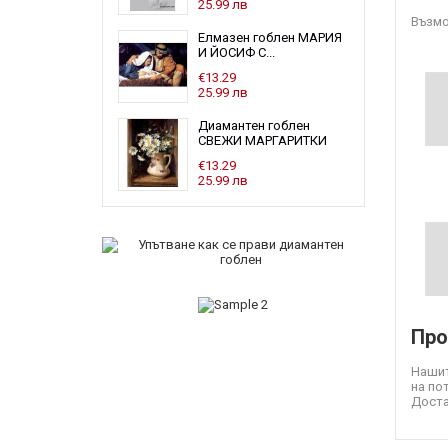
25.99 лв
Възмо
Елмазен гоблен МАРИЯ
И ЙОСИФ С...
€13.29
25.99 лв
Диамантен гоблен
СВЕЖИ МАРГАРИТКИ
€13.29
25.99 лв
Про
Нашит
на по
Доста