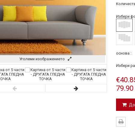
Количеств
Избери фо
основа :
Уголеми изображението
Избери ра
€40.8
79.90
До