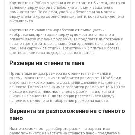
Картините от PVC
са модерни и се състоят от 5 части, които са
залепени върху основа с дебелина от 5 мм и защитени с
ламинатен топ. Те са леки, удобни и безопасни за монтаж
върху стената чрез двойно лепящи ленти, които са включени
в комплекта.
Картините от канава
са изработени от пълноцветни
изображения, принтирани върху художествено платно и
опънати върху дървена подрамка. Те предлагат дълготраен и
наситен цвят, който се запазва благодарение на специален
лак. Тези картини са стилни, артистични и с плътна и богата
цветност, които са подходящи за всяка стена.
Размери на стенните пана
Предлагаме ви два размера на стенните пана - малки и
големи. Малките пана имат габаритен размер от 110х65 см и
включват няколко панела с различни дължини и ширина на
панелите. Големите пана имат габаритен размер от 160х100 см
и също включват няколко панела с различни дължини и
ширина на панелите. В двете опции разстоянието между
панелите е включено в габаритния размер на паното.
Варианти за разположение на стенното
пано
Имате възможност да изберете различни варианти за
разположението на частите на стенното пано - предлагаме