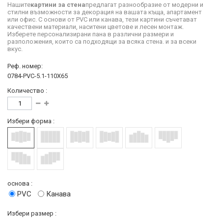
Нашите
картини за стена
предлагат разнообразие от модерни и
стилни възможности за декорация на вашата къща, апартамент
или офис. С основи от PVC или канава, тези картини съчетават
качествени материали, наситени цветове и лесен монтаж.
Изберете персонализирани пана в различни размери и
разположения, които са подходящи за всяка стена. и за всеки
вкус.
Реф. номер:
0784-PVC-5.1-110X65
Количество :
Избери форма :
основа :
PVC
Канава
Избери размер :