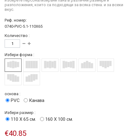
Изберете персонализирани пана в различни размери и
разположения, които са подходящи за всяка стена. и за всеки
вкус.
Реф. номер:
0740-PVC-5.1-110X65
Количество :
Избери форма :
основа :
PVC
Канава
Избери размер :
110 Х 65 см.
160 Х 100 см.
€40.85