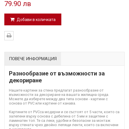
79.90 лв
Добави в количката
ПОВЕЧЕ ИНФОРМАЦИЯ
Разнообразие от възможности за
декориране
Нашите картини за стена предлагат разнообразие от
възможности за декориране на вашата жилищна среда.
Можете да изберете между два типа основи - картини с
основа от PVC или картини от канава.
Картините от PVC
са модерни и се състоят от 5 части, които са
залепени върху основа с дебелина от 5 мм и защитени с
ламинатен топ. Те са леки, удобни и безопасни за монтаж
върху стената чрез двойно лепящи ленти, които са включени