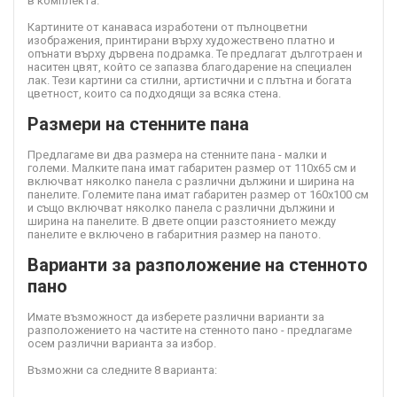
в комплекта.
Картините от канава
са изработени от пълноцветни
изображения, принтирани върху художествено платно и
опънати върху дървена подрамка. Те предлагат дълготраен и
наситен цвят, който се запазва благодарение на специален
лак. Тези картини са стилни, артистични и с плътна и богата
цветност, които са подходящи за всяка стена.
Размери на стенните пана
Предлагаме ви два размера на стенните пана - малки и
големи. Малките пана имат габаритен размер от 110х65 см и
включват няколко панела с различни дължини и ширина на
панелите. Големите пана имат габаритен размер от 160х100 см
и също включват няколко панела с различни дължини и
ширина на панелите. В двете опции разстоянието между
панелите е включено в габаритния размер на паното.
Варианти за разположение на стенното
пано
Имате възможност да изберете различни варианти за
разположението на частите на стенното пано - предлагаме
осем различни варианта за избор.
Възможни са следните 8 варианта: