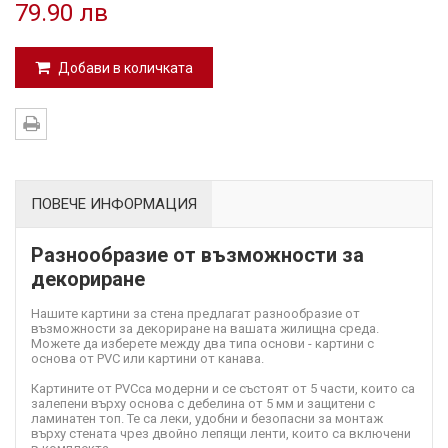
79.90 лв
Добави в количката
ПОВЕЧЕ ИНФОРМАЦИЯ
Разнообразие от възможности за
декориране
Нашите картини за стена предлагат разнообразие от
възможности за декориране на вашата жилищна среда.
Можете да изберете между два типа основи - картини с
основа от PVC или картини от канава.
Картините от PVC
са модерни и се състоят от 5 части, които са
залепени върху основа с дебелина от 5 мм и защитени с
ламинатен топ. Те са леки, удобни и безопасни за монтаж
върху стената чрез двойно лепящи ленти, които са включени