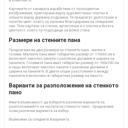
в комплекта.
Картините от канава
са изработени от пълноцветни
изображения, принтирани върху художествено платно и
опънати върху дървена подрамка. Те предлагат дълготраен и
наситен цвят, който се запазва благодарение на специален
лак. Тези картини са стилни, артистични и с плътна и богата
цветност, които са подходящи за всяка стена.
Размери на стенните пана
Предлагаме ви два размера на стенните пана - малки и
големи. Малките пана имат габаритен размер от 110х65 см и
включват няколко панела с различни дължини и ширина на
панелите. Големите пана имат габаритен размер от 160х100 см
и също включват няколко панела с различни дължини и
ширина на панелите. В двете опции разстоянието между
панелите е включено в габаритния размер на паното.
Варианти за разположение на стенното
пано
Имате възможност да изберете различни варианти за
разположението на частите на стенното пано - предлагаме
осем различни варианта за избор.
Възможни са следните 8 варианта: