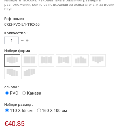
Изберете персонализирани пана в различни размери и
разположения, които са подходящи за всяка стена. и за всеки
вкус.
Реф. номер:
0722-PVC-5.1-110X65
Количество :
Избери форма :
основа :
PVC
Канава
Избери размер :
110 Х 65 см.
160 Х 100 см.
€40.85