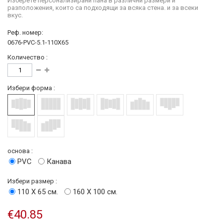
Изберете персонализирани пана в различни размери и
разположения, които са подходящи за всяка стена. и за всеки
вкус.
Реф. номер:
0676-PVC-5.1-110X65
Количество :
Избери форма :
основа :
PVC
Канава
Избери размер :
110 Х 65 см.
160 Х 100 см.
€40.85