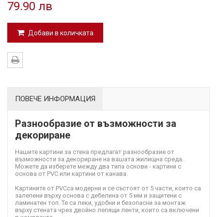
79.90 лв
Добави в количката
ПОВЕЧЕ ИНФОРМАЦИЯ
Разнообразие от възможности за
декориране
Нашите картини за стена предлагат разнообразие от
възможности за декориране на вашата жилищна среда.
Можете да изберете между два типа основи - картини с
основа от PVC или картини от канава.
Картините от PVC
са модерни и се състоят от 5 части, които са
залепени върху основа с дебелина от 5 мм и защитени с
ламинатен топ. Те са леки, удобни и безопасни за монтаж
върху стената чрез двойно лепящи ленти, които са включени