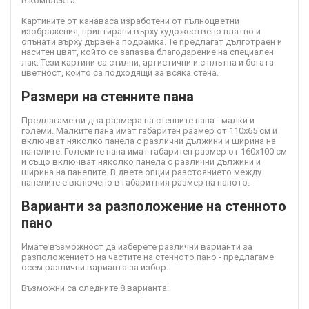
в комплекта.
Картините от канава
са изработени от пълноцветни
изображения, принтирани върху художествено платно и
опънати върху дървена подрамка. Те предлагат дълготраен и
наситен цвят, който се запазва благодарение на специален
лак. Тези картини са стилни, артистични и с плътна и богата
цветност, които са подходящи за всяка стена.
Размери на стенните пана
Предлагаме ви два размера на стенните пана - малки и
големи. Малките пана имат габаритен размер от 110х65 см и
включват няколко панела с различни дължини и ширина на
панелите. Големите пана имат габаритен размер от 160х100 см
и също включват няколко панела с различни дължини и
ширина на панелите. В двете опции разстоянието между
панелите е включено в габаритния размер на паното.
Варианти за разположение на стенното
пано
Имате възможност да изберете различни варианти за
разположението на частите на стенното пано - предлагаме
осем различни варианта за избор.
Възможни са следните 8 варианта: