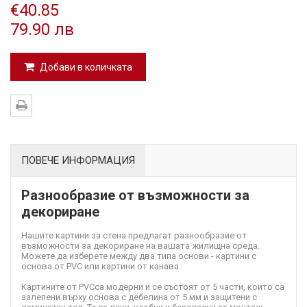
€40.85
79.90 лв
Добави в количката
ПОВЕЧЕ ИНФОРМАЦИЯ
Разнообразие от възможности за
декориране
Нашите картини за стена предлагат разнообразие от
възможности за декориране на вашата жилищна среда.
Можете да изберете между два типа основи - картини с
основа от PVC или картини от канава.
Картините от PVC
са модерни и се състоят от 5 части, които са
залепени върху основа с дебелина от 5 мм и защитени с