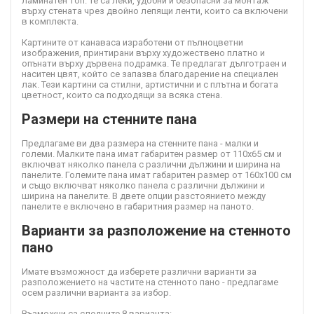
ламинатен топ. Те са леки, удобни и безопасни за монтаж
върху стената чрез двойно лепящи ленти, които са включени
в комплекта.
Картините от канава
са изработени от пълноцветни
изображения, принтирани върху художествено платно и
опънати върху дървена подрамка. Те предлагат дълготраен и
наситен цвят, който се запазва благодарение на специален
лак. Тези картини са стилни, артистични и с плътна и богата
цветност, които са подходящи за всяка стена.
Размери на стенните пана
Предлагаме ви два размера на стенните пана - малки и
големи. Малките пана имат габаритен размер от 110х65 см и
включват няколко панела с различни дължини и ширина на
панелите. Големите пана имат габаритен размер от 160х100 см
и също включват няколко панела с различни дължини и
ширина на панелите. В двете опции разстоянието между
панелите е включено в габаритния размер на паното.
Варианти за разположение на стенното
пано
Имате възможност да изберете различни варианти за
разположението на частите на стенното пано - предлагаме
осем различни варианта за избор.
Възможни са следните 8 варианта: