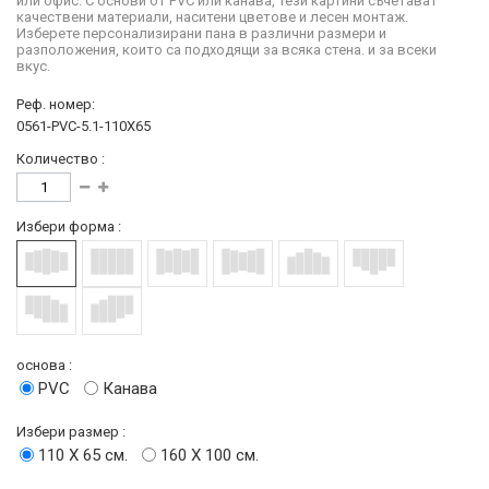
или офис. С основи от PVC или канава, тези картини съчетават
качествени материали, наситени цветове и лесен монтаж.
Изберете персонализирани пана в различни размери и
разположения, които са подходящи за всяка стена. и за всеки
вкус.
Реф. номер:
0561-PVC-5.1-110X65
Количество :
Избери форма :
основа :
PVC
Канава
Избери размер :
110 Х 65 см.
160 Х 100 см.