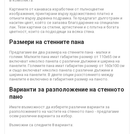
в комплекта.
Картините от канава
са изработени от пълноцветни
изображения, принтирани върху художествено платно и
опънати върху дървена подрамка. Те предлагат дълготраен и
наситен цвят, който се запазва благодарение на специален
лак. Тези картини са стилни, артистични и с плътна и богата
цветност, които са подходящи за всяка стена.
Размери на стенните пана
Предлагаме ви два размера на стенните пана - малки и
големи. Малките пана имат габаритен размер от 110х65 см и
включват няколко панела с различни дължини и ширина на
панелите. Големите пана имат габаритен размер от 160х100 см
и също включват няколко панела с различни дължини и
ширина на панелите. В двете опции разстоянието между
панелите е включено в габаритния размер на паното.
Варианти за разположение на стенното
пано
Имате възможност да изберете различни варианти за
разположението на частите на стенното пано - предлагаме
осем различни варианта за избор.
Възможни са следните 8 варианта: