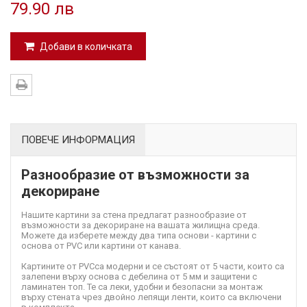
79.90 лв
Добави в количката
ПОВЕЧЕ ИНФОРМАЦИЯ
Разнообразие от възможности за
декориране
Нашите картини за стена предлагат разнообразие от
възможности за декориране на вашата жилищна среда.
Можете да изберете между два типа основи - картини с
основа от PVC или картини от канава.
Картините от PVC
са модерни и се състоят от 5 части, които са
залепени върху основа с дебелина от 5 мм и защитени с
ламинатен топ. Те са леки, удобни и безопасни за монтаж
върху стената чрез двойно лепящи ленти, които са включени