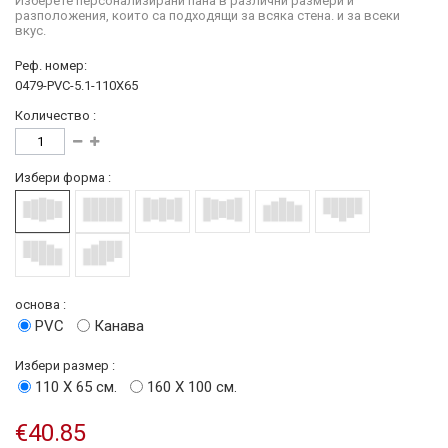
Изберете персонализирани пана в различни размери и
разположения, които са подходящи за всяка стена. и за всеки
вкус.
Реф. номер:
0479-PVC-5.1-110X65
Количество :
Избери форма :
основа :
PVC
Канава
Избери размер :
110 Х 65 см.
160 Х 100 см.
€40.85