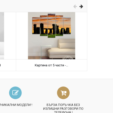
Н
Картина от 5 части -...
Карт
УНИКАЛНИ МОДЕЛИ !
БЪРЗА ПОРЪЧКА БЕЗ
ИЗЛИШНИ РАЗГОВОРИ ПО
ТЕЛЕФОНА !