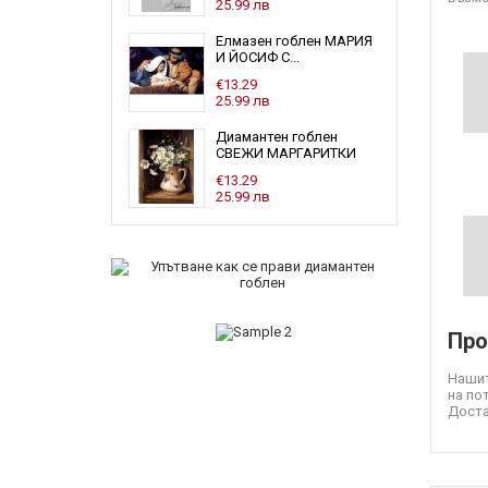
25.99 лв
Елмазен гоблен МАРИЯ
И ЙОСИФ С...
€13.29
25.99 лв
Диамантен гоблен
СВЕЖИ МАРГАРИТКИ
€13.29
25.99 лв
Про
Нашит
на по
Доста