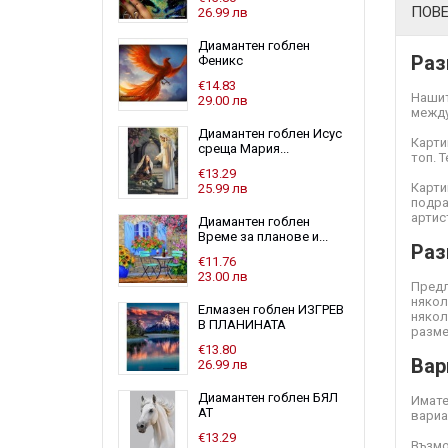
ПОВ
26.99 лв
Диамантен гоблен
Раз
Феникс
€14.83
Нашит
29.00 лв
между
Диамантен гоблен Исус
Карти
среща Мария...
топ. 
€13.29
Карти
25.99 лв
подра
артис
Диамантен гоблен
Време за планове и...
Раз
€11.76
23.00 лв
Предл
някол
Елмазен гоблен ИЗГРЕВ
някол
В ПЛАНИНАТА
разме
€13.80
Вар
26.99 лв
Диамантен гоблен БЯЛ
Имате
АТ
вариа
€13.29
Възмо