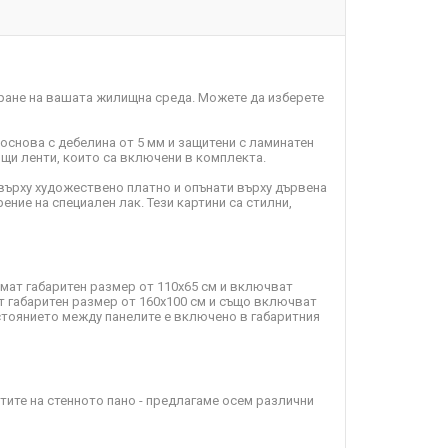
ране на вашата жилищна среда. Можете да изберете
 основа с дебелина от 5 мм и защитени с ламинатен
пящи ленти, които са включени в комплекта.
върху художествено платно и опънати върху дървена
ение на специален лак. Тези картини са стилни,
имат габаритен размер от 110х65 см и включват
т габаритен размер от 160х100 см и също включват
зстоянието между панелите е включено в габаритния
ите на стенното пано - предлагаме осем различни