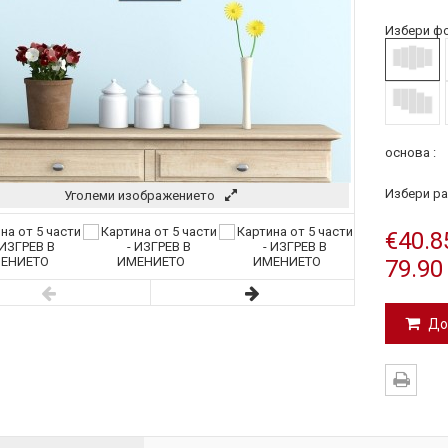
Избери фо
основа :
Избери ра
Уголеми изображението
€40.8
79.90
До