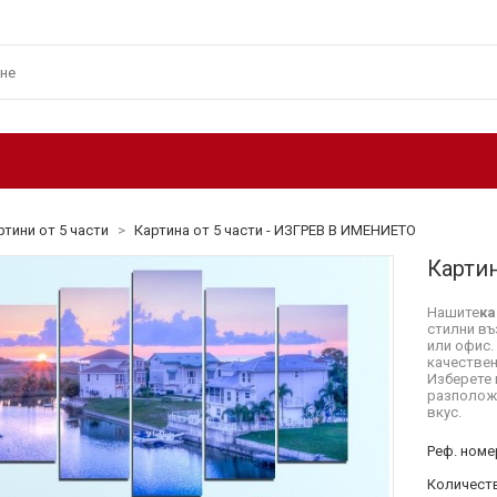
ртини от 5 части
>
Картина от 5 части - ИЗГРЕВ В ИМЕНИЕТО
Карти
Нашите
ка
стилни въ
или офис.
качествен
Изберете 
разположе
вкус.
Реф. номе
Количеств