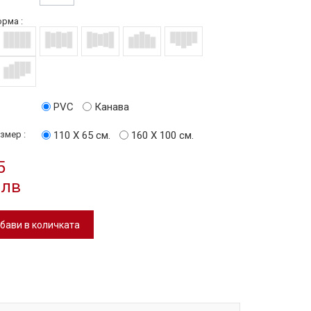
рма :
PVC
Канава
змер :
110 Х 65 см.
160 Х 100 см.
5
 лв
бави в количката