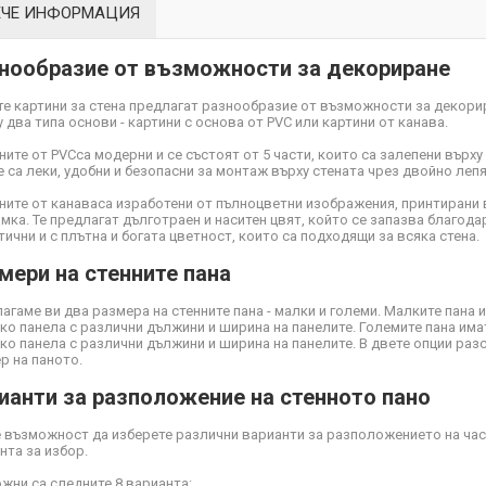
ЕЧЕ ИНФОРМАЦИЯ
нообразие от възможности за декориране
е картини за стена предлагат разнообразие от възможности за декори
 два типа основи - картини с основа от PVC или картини от канава.
ните от PVC
са модерни и се състоят от 5 части, които са залепени върху
Те са леки, удобни и безопасни за монтаж върху стената чрез двойно ле
ните от канава
са изработени от пълноцветни изображения, принтирани 
мка. Те предлагат дълготраен и наситен цвят, който се запазва благодар
тични и с плътна и богата цветност, които са подходящи за всяка стена.
мери на стенните пана
агаме ви два размера на стенните пана - малки и големи. Малките пана 
ко панела с различни дължини и ширина на панелите. Големите пана има
ко панела с различни дължини и ширина на панелите. В двете опции ра
р на паното.
ианти за разположение на стенното пано
 възможност да изберете различни варианти за разположението на част
нта за избор.
жни са следните 8 варианта: