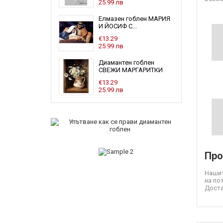
25.99 лв
Елмазен гоблен МАРИЯ
И ЙОСИФ С...
€13.29
25.99 лв
Диамантен гоблен
СВЕЖИ МАРГАРИТКИ
€13.29
25.99 лв
Про
Нашит
на по
Доста