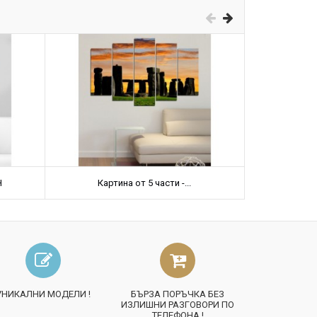
Н
Картина от 5 части -...
Карт
УНИКАЛНИ МОДЕЛИ !
БЪРЗА ПОРЪЧКА БЕЗ
ИЗЛИШНИ РАЗГОВОРИ ПО
ТЕЛЕФОНА !