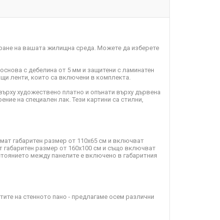
ране на вашата жилищна среда. Можете да изберете
 основа с дебелина от 5 мм и защитени с ламинатен
пящи ленти, които са включени в комплекта.
върху художествено платно и опънати върху дървена
ение на специален лак. Тези картини са стилни,
имат габаритен размер от 110х65 см и включват
т габаритен размер от 160х100 см и също включват
зстоянието между панелите е включено в габаритния
ите на стенното пано - предлагаме осем различни