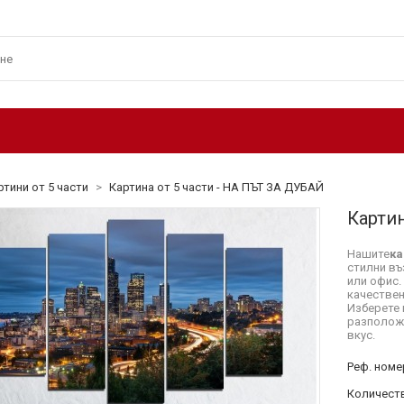
ртини от 5 части
>
Картина от 5 части - НА ПЪТ ЗА ДУБАЙ
Картин
Нашите
ка
стилни въ
или офис.
качествен
Изберете 
разположе
вкус.
Реф. номе
Количеств