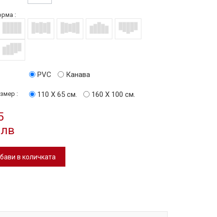
рма :
PVC
Канава
змер :
110 Х 65 см.
160 Х 100 см.
5
 лв
бави в количката