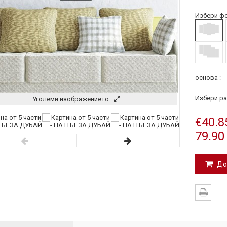
Избери фо
основа :
Избери ра
Уголеми изображението
€40.8
79.90
До