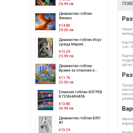
ПОВ
26.99 лв
Диамантен гоблен
Раз
Феникс
€14.83
Нашит
29.00 лв
между
Диамантен гоблен Исус
Карти
среща Мария...
топ. 
€13.29
Карти
25.99 лв
подра
артис
Диамантен гоблен
Време за планове и...
Раз
€11.76
23.00 лв
Предл
някол
Елмазен гоблен ИЗГРЕВ
някол
В ПЛАНИНАТА
разме
€13.80
Вар
26.99 лв
Диамантен гоблен БЯЛ
Имате
АТ
вариа
€13.29
Възмо