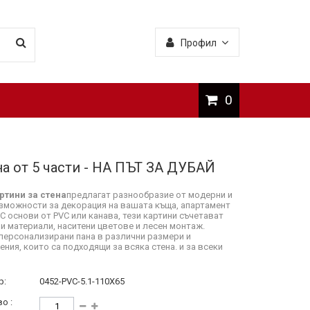
Профил
0
а от 5 части - НА ПЪТ ЗА ДУБАЙ
ртини за стена
предлагат разнообразие от модерни и
зможности за декорация на вашата къща, апартамент
 С основи от PVC или канава, тези картини съчетават
и материали, наситени цветове и лесен монтаж.
персонализирани пана в различни размери и
ния, които са подходящи за всяка стена. и за всеки
р:
0452-PVC-5.1-110X65
о :