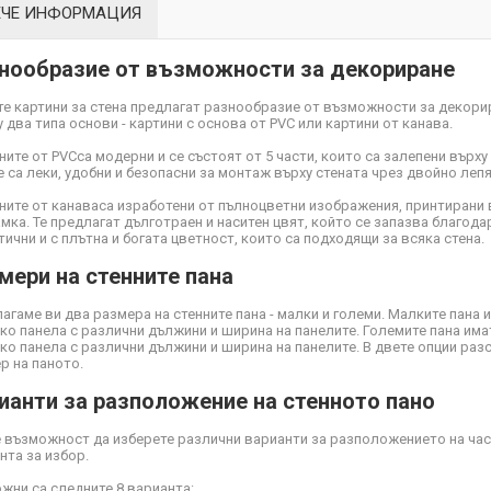
ЕЧЕ ИНФОРМАЦИЯ
нообразие от възможности за декориране
е картини за стена предлагат разнообразие от възможности за декори
 два типа основи - картини с основа от PVC или картини от канава.
ните от PVC
са модерни и се състоят от 5 части, които са залепени върху
Те са леки, удобни и безопасни за монтаж върху стената чрез двойно ле
ните от канава
са изработени от пълноцветни изображения, принтирани 
мка. Те предлагат дълготраен и наситен цвят, който се запазва благодар
тични и с плътна и богата цветност, които са подходящи за всяка стена.
мери на стенните пана
агаме ви два размера на стенните пана - малки и големи. Малките пана 
ко панела с различни дължини и ширина на панелите. Големите пана има
ко панела с различни дължини и ширина на панелите. В двете опции ра
р на паното.
ианти за разположение на стенното пано
 възможност да изберете различни варианти за разположението на част
нта за избор.
жни са следните 8 варианта: