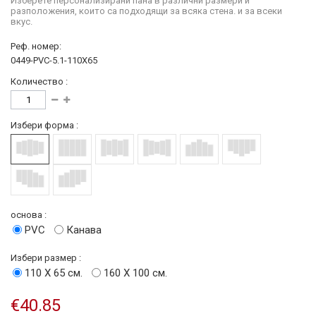
Изберете персонализирани пана в различни размери и
разположения, които са подходящи за всяка стена. и за всеки
вкус.
Реф. номер:
0449-PVC-5.1-110X65
Количество :
Избери форма :
основа :
PVC
Канава
Избери размер :
110 Х 65 см.
160 Х 100 см.
€40.85