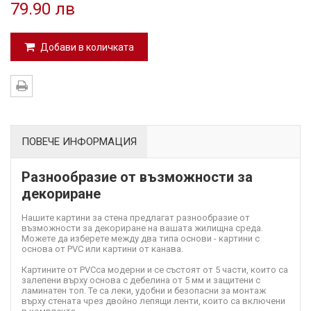
79.90 лв
Добави в количката
ПОВЕЧЕ ИНФОРМАЦИЯ
Разнообразие от възможности за
декориране
Нашите картини за стена предлагат разнообразие от
възможности за декориране на вашата жилищна среда.
Можете да изберете между два типа основи - картини с
основа от PVC или картини от канава.
Картините от PVC
са модерни и се състоят от 5 части, които са
залепени върху основа с дебелина от 5 мм и защитени с
ламинатен топ. Те са леки, удобни и безопасни за монтаж
върху стената чрез двойно лепящи ленти, които са включени