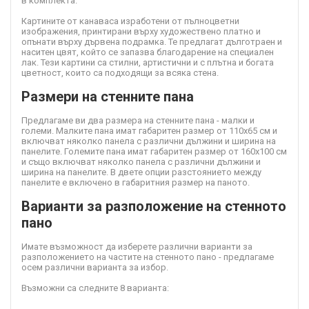
в комплекта.
Картините от канава
са изработени от пълноцветни
изображения, принтирани върху художествено платно и
опънати върху дървена подрамка. Те предлагат дълготраен и
наситен цвят, който се запазва благодарение на специален
лак. Тези картини са стилни, артистични и с плътна и богата
цветност, които са подходящи за всяка стена.
Размери на стенните пана
Предлагаме ви два размера на стенните пана - малки и
големи. Малките пана имат габаритен размер от 110х65 см и
включват няколко панела с различни дължини и ширина на
панелите. Големите пана имат габаритен размер от 160х100 см
и също включват няколко панела с различни дължини и
ширина на панелите. В двете опции разстоянието между
панелите е включено в габаритния размер на паното.
Варианти за разположение на стенното
пано
Имате възможност да изберете различни варианти за
разположението на частите на стенното пано - предлагаме
осем различни варианта за избор.
Възможни са следните 8 варианта: