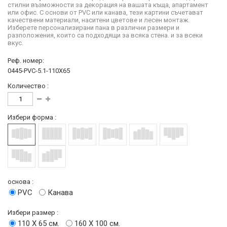
стилни възможности за декорация на вашата къща, апартамент
или офис. С основи от PVC или канава, тези картини съчетават
качествени материали, наситени цветове и лесен монтаж.
Изберете персонализирани пана в различни размери и
разположения, които са подходящи за всяка стена. и за всеки
вкус.
Реф. номер:
0445-PVC-5.1-110X65
Количество :
Избери форма :
основа :
PVC
Канава
Избери размер :
110 Х 65 см.
160 Х 100 см.