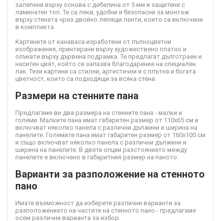
залепени върху основа с дебелина от 5 мм и защитени с
ламинатен топ. Те са леки, удобни и безопасни за монтаж
върху стената чрез двойно лепящи ленти, които са включени
в комплекта.
Картините от канава
са изработени от пълноцветни
изображения, принтирани върху художествено платно и
опънати върху дървена подрамка. Те предлагат дълготраен и
наситен цвят, който се запазва благодарение на специален
лак. Тези картини са стилни, артистични и с плътна и богата
цветност, които са подходящи за всяка стена.
Размери на стенните пана
Предлагаме ви два размера на стенните пана - малки и
големи. Малките пана имат габаритен размер от 110х65 см и
включват няколко панела с различни дължини и ширина на
панелите. Големите пана имат габаритен размер от 160х100 см
и също включват няколко панела с различни дължини и
ширина на панелите. В двете опции разстоянието между
панелите е включено в габаритния размер на паното.
Варианти за разположение на стенното
пано
Имате възможност да изберете различни варианти за
разположението на частите на стенното пано - предлагаме
осем различни варианта за избор.