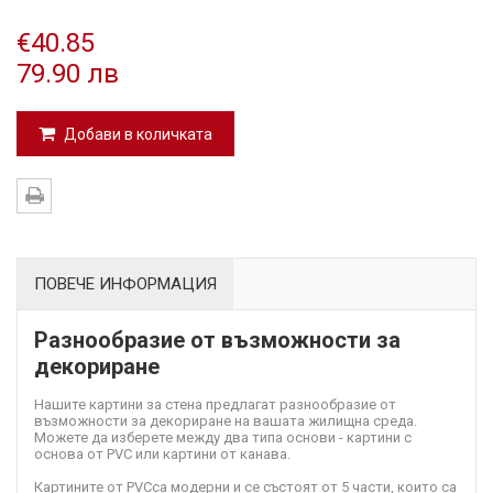
€40.85
79.90 лв
Добави в количката
ПОВЕЧЕ ИНФОРМАЦИЯ
Разнообразие от възможности за
декориране
Нашите картини за стена предлагат разнообразие от
възможности за декориране на вашата жилищна среда.
Можете да изберете между два типа основи - картини с
основа от PVC или картини от канава.
Картините от PVC
са модерни и се състоят от 5 части, които са