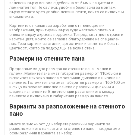
залепени върху основа с дебелина от 5 мм и защитени с
ламинатен топ. Те са леки, удобни и безопасни за монтаж
върху стената чрез двойно лепящи ленти, които са включени
в комплекта.
Картините от канава
са изработени от пълноцветни
изображения, принтирани върху художествено платно и
опънати върху дървена подрамка. Те предлагат дълготраен и
наситен цвят, който се запазва благодарение на специален
лак. Тези картини са стилни, артистични и с плътна и богата
цветност, които са подходящи за всяка стена.
Размери на стенните пана
Предлагаме ви два размера на стенните пана - малки и
големи. Малките пана имат габаритен размер от 110х65 см и
включват няколко панела с различни дължини и ширина на
панелите. Големите пана имат габаритен размер от 160х100 см
и също включват няколко панела с различни дължини и
ширина на панелите. В двете опции разстоянието между
панелите е включено в габаритния размер на паното.
Варианти за разположение на стенното
пано
Имате възможност да изберете различни варианти за
разположението на частите на стенното пано - предлагаме
осем различни варианта за избор.