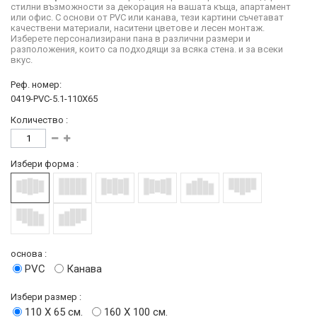
стилни възможности за декорация на вашата къща, апартамент
или офис. С основи от PVC или канава, тези картини съчетават
качествени материали, наситени цветове и лесен монтаж.
Изберете персонализирани пана в различни размери и
разположения, които са подходящи за всяка стена. и за всеки
вкус.
Реф. номер:
0419-PVC-5.1-110X65
Количество :
Избери форма :
основа :
PVC
Канава
Избери размер :
110 Х 65 см.
160 Х 100 см.