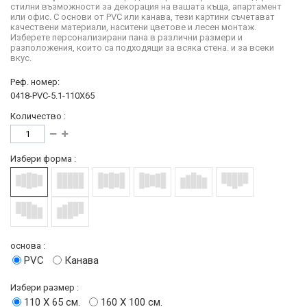
стилни възможности за декорация на вашата къща, апартамент
или офис. С основи от PVC или канава, тези картини съчетават
качествени материали, наситени цветове и лесен монтаж.
Изберете персонализирани пана в различни размери и
разположения, които са подходящи за всяка стена. и за всеки
вкус.
Реф. номер:
0418-PVC-5.1-110X65
Количество :
Избери форма :
основа :
PVC
Канава
Избери размер :
110 Х 65 см.
160 Х 100 см.