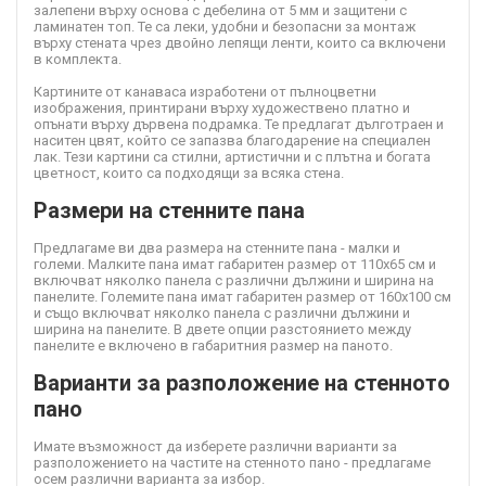
залепени върху основа с дебелина от 5 мм и защитени с
ламинатен топ. Те са леки, удобни и безопасни за монтаж
върху стената чрез двойно лепящи ленти, които са включени
в комплекта.
Картините от канава
са изработени от пълноцветни
изображения, принтирани върху художествено платно и
опънати върху дървена подрамка. Те предлагат дълготраен и
наситен цвят, който се запазва благодарение на специален
лак. Тези картини са стилни, артистични и с плътна и богата
цветност, които са подходящи за всяка стена.
Размери на стенните пана
Предлагаме ви два размера на стенните пана - малки и
големи. Малките пана имат габаритен размер от 110х65 см и
включват няколко панела с различни дължини и ширина на
панелите. Големите пана имат габаритен размер от 160х100 см
и също включват няколко панела с различни дължини и
ширина на панелите. В двете опции разстоянието между
панелите е включено в габаритния размер на паното.
Варианти за разположение на стенното
пано
Имате възможност да изберете различни варианти за
разположението на частите на стенното пано - предлагаме
осем различни варианта за избор.