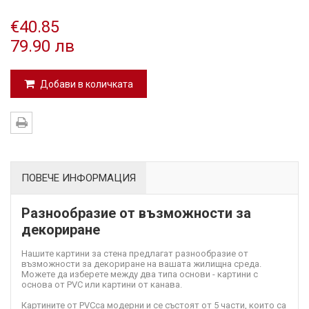
€40.85
79.90 лв
Добави в количката
ПОВЕЧЕ ИНФОРМАЦИЯ
Разнообразие от възможности за
декориране
Нашите картини за стена предлагат разнообразие от
възможности за декориране на вашата жилищна среда.
Можете да изберете между два типа основи - картини с
основа от PVC или картини от канава.
Картините от PVC
са модерни и се състоят от 5 части, които са