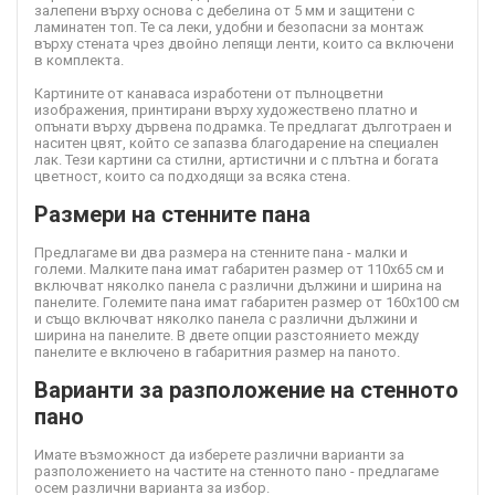
залепени върху основа с дебелина от 5 мм и защитени с
ламинатен топ. Те са леки, удобни и безопасни за монтаж
върху стената чрез двойно лепящи ленти, които са включени
в комплекта.
Картините от канава
са изработени от пълноцветни
изображения, принтирани върху художествено платно и
опънати върху дървена подрамка. Те предлагат дълготраен и
наситен цвят, който се запазва благодарение на специален
лак. Тези картини са стилни, артистични и с плътна и богата
цветност, които са подходящи за всяка стена.
Размери на стенните пана
Предлагаме ви два размера на стенните пана - малки и
големи. Малките пана имат габаритен размер от 110х65 см и
включват няколко панела с различни дължини и ширина на
панелите. Големите пана имат габаритен размер от 160х100 см
и също включват няколко панела с различни дължини и
ширина на панелите. В двете опции разстоянието между
панелите е включено в габаритния размер на паното.
Варианти за разположение на стенното
пано
Имате възможност да изберете различни варианти за
разположението на частите на стенното пано - предлагаме
осем различни варианта за избор.