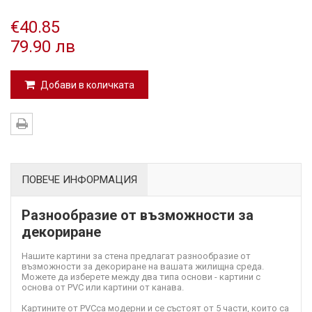
€40.85
79.90 лв
Добави в количката
ПОВЕЧЕ ИНФОРМАЦИЯ
Разнообразие от възможности за
декориране
Нашите картини за стена предлагат разнообразие от
възможности за декориране на вашата жилищна среда.
Можете да изберете между два типа основи - картини с
основа от PVC или картини от канава.
Картините от PVC
са модерни и се състоят от 5 части, които са