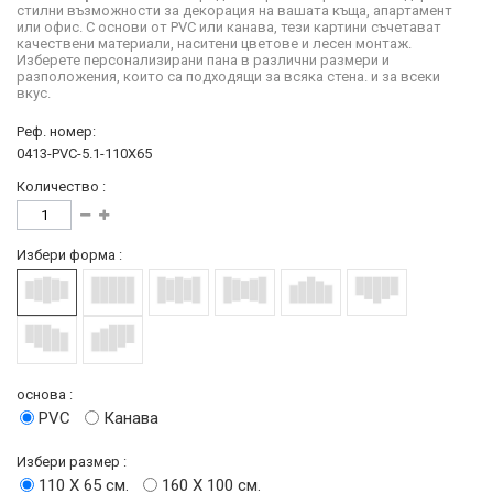
стилни възможности за декорация на вашата къща, апартамент
или офис. С основи от PVC или канава, тези картини съчетават
качествени материали, наситени цветове и лесен монтаж.
Изберете персонализирани пана в различни размери и
разположения, които са подходящи за всяка стена. и за всеки
вкус.
Реф. номер:
0413-PVC-5.1-110X65
Количество :
Избери форма :
основа :
PVC
Канава
Избери размер :
110 Х 65 см.
160 Х 100 см.