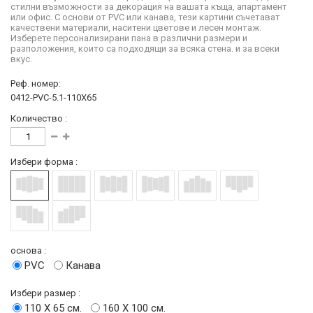
стилни възможности за декорация на вашата къща, апартамент
или офис. С основи от PVC или канава, тези картини съчетават
качествени материали, наситени цветове и лесен монтаж.
Изберете персонализирани пана в различни размери и
разположения, които са подходящи за всяка стена. и за всеки
вкус.
Реф. номер:
0412-PVC-5.1-110X65
Количество :
Избери форма :
основа :
PVC
Канава
Избери размер :
110 Х 65 см.
160 Х 100 см.