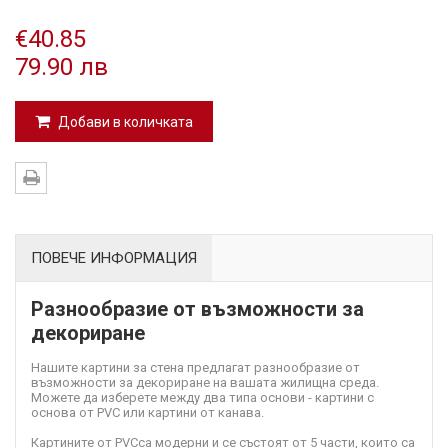
€40.85
79.90 лв
Добави в количката
ПОВЕЧЕ ИНФОРМАЦИЯ
Разнообразие от възможности за
декориране
Нашите картини за стена предлагат разнообразие от
възможности за декориране на вашата жилищна среда.
Можете да изберете между два типа основи - картини с
основа от PVC или картини от канава.
Картините от PVC
са модерни и се състоят от 5 части, които са