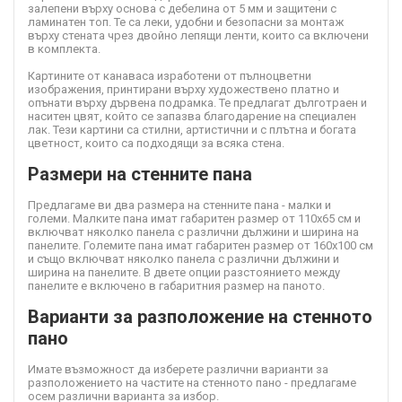
залепени върху основа с дебелина от 5 мм и защитени с
ламинатен топ. Те са леки, удобни и безопасни за монтаж
върху стената чрез двойно лепящи ленти, които са включени
в комплекта.
Картините от канава
са изработени от пълноцветни
изображения, принтирани върху художествено платно и
опънати върху дървена подрамка. Те предлагат дълготраен и
наситен цвят, който се запазва благодарение на специален
лак. Тези картини са стилни, артистични и с плътна и богата
цветност, които са подходящи за всяка стена.
Размери на стенните пана
Предлагаме ви два размера на стенните пана - малки и
големи. Малките пана имат габаритен размер от 110х65 см и
включват няколко панела с различни дължини и ширина на
панелите. Големите пана имат габаритен размер от 160х100 см
и също включват няколко панела с различни дължини и
ширина на панелите. В двете опции разстоянието между
панелите е включено в габаритния размер на паното.
Варианти за разположение на стенното
пано
Имате възможност да изберете различни варианти за
разположението на частите на стенното пано - предлагаме
осем различни варианта за избор.