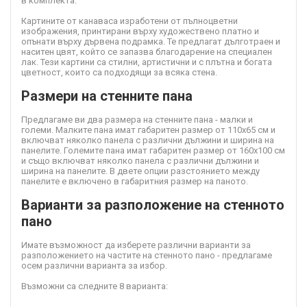
в комплекта.
Картините от канава
са изработени от пълноцветни
изображения, принтирани върху художествено платно и
опънати върху дървена подрамка. Те предлагат дълготраен и
наситен цвят, който се запазва благодарение на специален
лак. Тези картини са стилни, артистични и с плътна и богата
цветност, които са подходящи за всяка стена.
Размери на стенните пана
Предлагаме ви два размера на стенните пана - малки и
големи. Малките пана имат габаритен размер от 110х65 см и
включват няколко панела с различни дължини и ширина на
панелите. Големите пана имат габаритен размер от 160х100 см
и също включват няколко панела с различни дължини и
ширина на панелите. В двете опции разстоянието между
панелите е включено в габаритния размер на паното.
Варианти за разположение на стенното
пано
Имате възможност да изберете различни варианти за
разположението на частите на стенното пано - предлагаме
осем различни варианта за избор.
Възможни са следните 8 варианта: