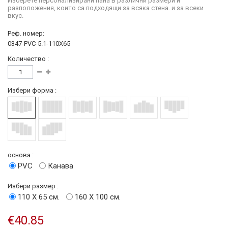
Изберете персонализирани пана в различни размери и
разположения, които са подходящи за всяка стена. и за всеки
вкус.
Реф. номер:
0347-PVC-5.1-110X65
Количество :
Избери форма :
основа :
PVC
Канава
Избери размер :
110 Х 65 см.
160 Х 100 см.
€40.85