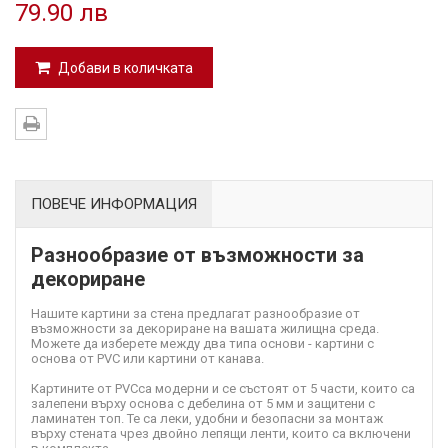
79.90 лв
Добави в количката
ПОВЕЧЕ ИНФОРМАЦИЯ
Разнообразие от възможности за
декориране
Нашите картини за стена предлагат разнообразие от
възможности за декориране на вашата жилищна среда.
Можете да изберете между два типа основи - картини с
основа от PVC или картини от канава.
Картините от PVC
са модерни и се състоят от 5 части, които са
залепени върху основа с дебелина от 5 мм и защитени с
ламинатен топ. Те са леки, удобни и безопасни за монтаж
върху стената чрез двойно лепящи ленти, които са включени