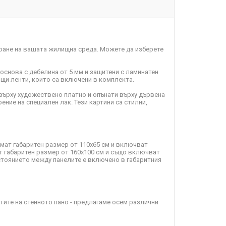
ране на вашата жилищна среда. Можете да изберете
 основа с дебелина от 5 мм и защитени с ламинатен
пящи ленти, които са включени в комплекта.
върху художествено платно и опънати върху дървена
ение на специален лак. Тези картини са стилни,
имат габаритен размер от 110х65 см и включват
т габаритен размер от 160х100 см и също включват
зстоянието между панелите е включено в габаритния
ите на стенното пано - предлагаме осем различни