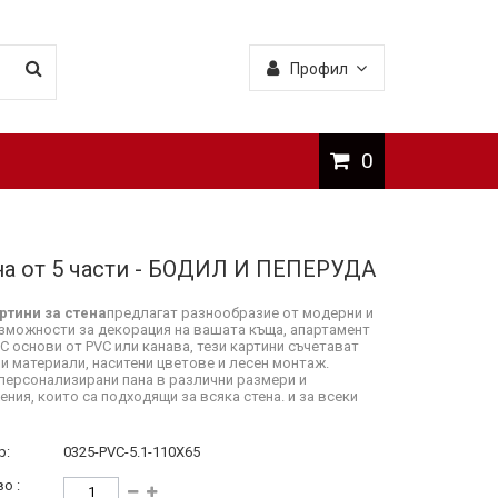
Профил
0
на от 5 части - БОДИЛ И ПЕПЕРУДА
ртини за стена
предлагат разнообразие от модерни и
зможности за декорация на вашата къща, апартамент
 С основи от PVC или канава, тези картини съчетават
и материали, наситени цветове и лесен монтаж.
персонализирани пана в различни размери и
ния, които са подходящи за всяка стена. и за всеки
р:
0325-PVC-5.1-110X65
о :