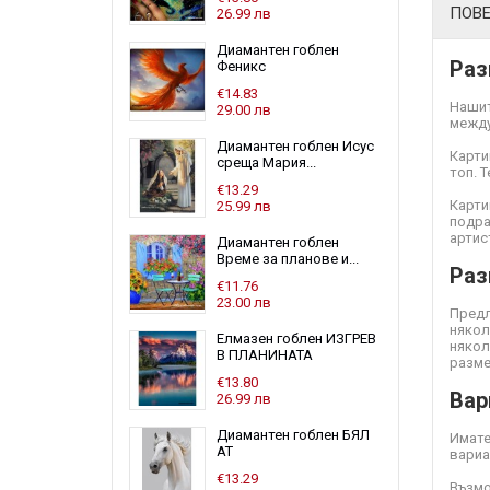
ПОВ
26.99 лв
Диамантен гоблен
Раз
Феникс
€14.83
Нашит
29.00 лв
между
Диамантен гоблен Исус
Карти
среща Мария...
топ. 
€13.29
Карти
25.99 лв
подра
артис
Диамантен гоблен
Време за планове и...
Раз
€11.76
23.00 лв
Предл
някол
Елмазен гоблен ИЗГРЕВ
някол
В ПЛАНИНАТА
разме
€13.80
Вар
26.99 лв
Диамантен гоблен БЯЛ
Имате
АТ
вариа
€13.29
Възмо