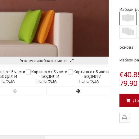
Избери фо
основа :
Избери ра
Уголеми изображението
€40.8
79.90
До