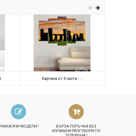
Н
Картина от 5 части -...
Карт
УНИКАЛНИ МОДЕЛИ !
БЪРЗА ПОРЪЧКА БЕЗ
ИЗЛИШНИ РАЗГОВОРИ ПО
ТЕЛЕФОНА !