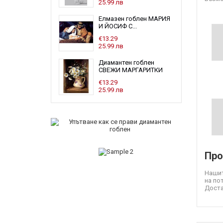
25.99 лв
Елмазен гоблен МАРИЯ
И ЙОСИФ С...
€13.29
25.99 лв
Диамантен гоблен
СВЕЖИ МАРГАРИТКИ
€13.29
25.99 лв
Про
Нашит
на по
Доста