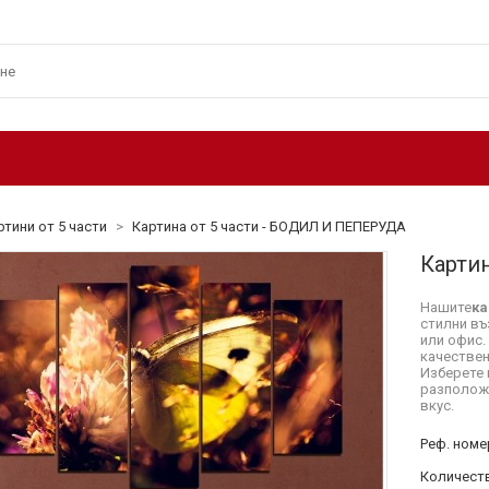
ртини от 5 части
>
Картина от 5 части - БОДИЛ И ПЕПЕРУДА
Карти
Нашите
ка
стилни въ
или офис.
качествен
Изберете 
разположе
вкус.
Реф. номе
Количеств