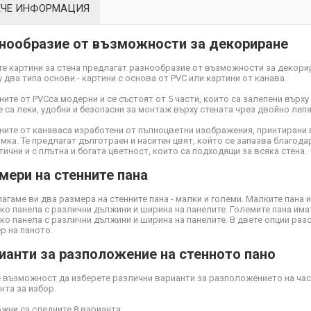
ЕЧЕ ИНФОРМАЦИЯ
нообразие от възможности за декориране
е картини за стена предлагат разнообразие от възможности за декори
 два типа основи - картини с основа от PVC или картини от канава.
ните от PVC
са модерни и се състоят от 5 части, които са залепени върху
Те са леки, удобни и безопасни за монтаж върху стената чрез двойно ле
ните от канава
са изработени от пълноцветни изображения, принтирани 
мка. Те предлагат дълготраен и наситен цвят, който се запазва благодар
тични и с плътна и богата цветност, които са подходящи за всяка стена.
мери на стенните пана
агаме ви два размера на стенните пана - малки и големи. Малките пана 
ко панела с различни дължини и ширина на панелите. Големите пана има
ко панела с различни дължини и ширина на панелите. В двете опции ра
р на паното.
ианти за разположение на стенното пано
 възможност да изберете различни варианти за разположението на част
нта за избор.
жни са следните 8 варианта: