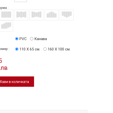
рма :
PVC
Канава
змер :
110 Х 65 см.
160 Х 100 см.
5
 лв
бави в количката