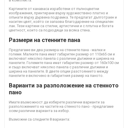
в комплекта.
Картините от канава
са изработени от пълноцветни
изображения, принтирани върху художествено платно и
опънати върху дървена подрамка. Те предлагат дълготраен и
наситен цвят, който се запазва благодарение на специален
лак. Тези картини са стилни, артистични и с плътна и богата
цветност, които са подходящи за всяка стена.
Размери на стенните пана
Предлагаме ви два размера на стенните пана - малки и
големи. Малките пана имат габаритен размер от 110х65 см и
включват няколко панела с различни дължини и ширина на
панелите. Големите пана имат габаритен размер от 160х100 см
и също включват няколко панела с различни дължини и
ширина на панелите. В двете опции разстоянието между
панелите е включено в габаритния размер на паното.
Варианти за разположение на стенното
пано
Имате възможност да изберете различни варианти за
разположението на частите на стенното пано - предлагаме
осем различни варианта за избор.
Възможни са следните 8 варианта: