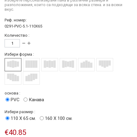
Изберете персонализирани пана в различни размери и
разположения, които са подходящи за всяка стена. и за всеки
вкус.
Реф. номер:
0291-PVC-5.1-110X65
Количество :
Избери форма :
основа :
PVC
Канава
Избери размер :
110 Х 65 см.
160 Х 100 см.
€40.85