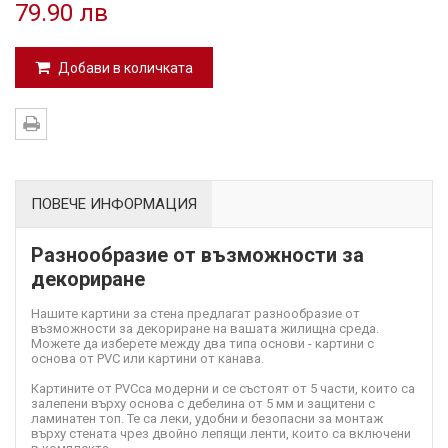
79.90 лв
Добави в количката
ПОВЕЧЕ ИНФОРМАЦИЯ
Разнообразие от възможности за
декориране
Нашите картини за стена предлагат разнообразие от
възможности за декориране на вашата жилищна среда.
Можете да изберете между два типа основи - картини с
основа от PVC или картини от канава.
Картините от PVC
са модерни и се състоят от 5 части, които са
залепени върху основа с дебелина от 5 мм и защитени с
ламинатен топ. Те са леки, удобни и безопасни за монтаж
върху стената чрез двойно лепящи ленти, които са включени