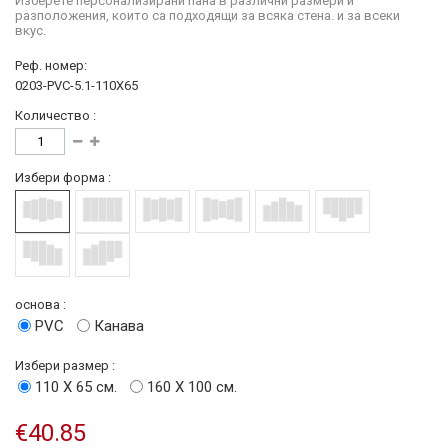
Изберете персонализирани пана в различни размери и
разположения, които са подходящи за всяка стена. и за всеки
вкус.
Реф. номер:
0203-PVC-5.1-110X65
Количество :
Избери форма :
основа :
PVC
Канава
Избери размер :
110 Х 65 см.
160 Х 100 см.
€40.85