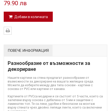
79.90 лв
Добави в количката
ПОВЕЧЕ ИНФОРМАЦИЯ
Разнообразие от възможности за
декориране
Нашите картини за стена предлагат разнообразие от
възможности за декориране на вашата жилищна среда.
Можете да изберете между два типа основи - картини с
основа от PVC или картини от канава.
Картините от PVC
са модерни и се състоят от 5 части, които са
залепени върху основа с дебелина от 5 мм и защитени с
ламинатен топ. Те са леки, удобни и безопасни за монтаж
върху стената чрез двойно лепящи ленти, които са включени