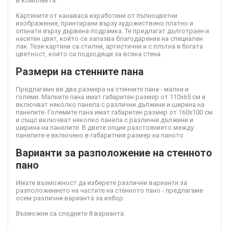
в комплекта.
Картините от канава
са изработени от пълноцветни
изображения, принтирани върху художествено платно и
опънати върху дървена подрамка. Те предлагат дълготраен и
наситен цвят, който се запазва благодарение на специален
лак. Тези картини са стилни, артистични и с плътна и богата
цветност, които са подходящи за всяка стена.
Размери на стенните пана
Предлагаме ви два размера на стенните пана - малки и
големи. Малките пана имат габаритен размер от 110х65 см и
включват няколко панела с различни дължини и ширина на
панелите. Големите пана имат габаритен размер от 160х100 см
и също включват няколко панела с различни дължини и
ширина на панелите. В двете опции разстоянието между
панелите е включено в габаритния размер на паното.
Варианти за разположение на стенното
пано
Имате възможност да изберете различни варианти за
разположението на частите на стенното пано - предлагаме
осем различни варианта за избор.
Възможни са следните 8 варианта: