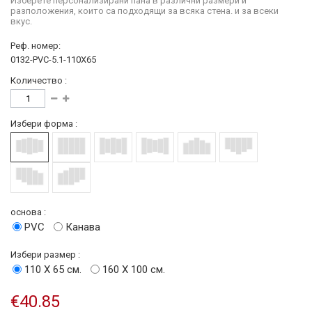
Изберете персонализирани пана в различни размери и
разположения, които са подходящи за всяка стена. и за всеки
вкус.
Реф. номер:
0132-PVC-5.1-110X65
Количество :
Избери форма :
основа :
PVC
Канава
Избери размер :
110 Х 65 см.
160 Х 100 см.
€40.85