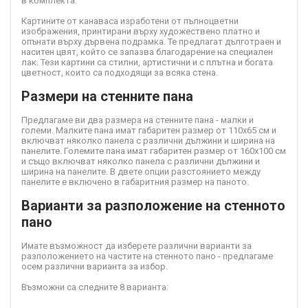
в комплекта.
Картините от канава
са изработени от пълноцветни
изображения, принтирани върху художествено платно и
опънати върху дървена подрамка. Те предлагат дълготраен и
наситен цвят, който се запазва благодарение на специален
лак. Тези картини са стилни, артистични и с плътна и богата
цветност, които са подходящи за всяка стена.
Размери на стенните пана
Предлагаме ви два размера на стенните пана - малки и
големи. Малките пана имат габаритен размер от 110х65 см и
включват няколко панела с различни дължини и ширина на
панелите. Големите пана имат габаритен размер от 160х100 см
и също включват няколко панела с различни дължини и
ширина на панелите. В двете опции разстоянието между
панелите е включено в габаритния размер на паното.
Варианти за разположение на стенното
пано
Имате възможност да изберете различни варианти за
разположението на частите на стенното пано - предлагаме
осем различни варианта за избор.
Възможни са следните 8 варианта: