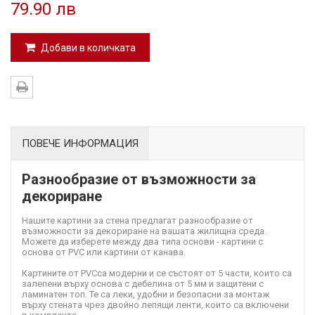
79.90 лв
Добави в количката
ПОВЕЧЕ ИНФОРМАЦИЯ
Разнообразие от възможности за
декориране
Нашите картини за стена предлагат разнообразие от
възможности за декориране на вашата жилищна среда.
Можете да изберете между два типа основи - картини с
основа от PVC или картини от канава.
Картините от PVC
са модерни и се състоят от 5 части, които са
залепени върху основа с дебелина от 5 мм и защитени с
ламинатен топ. Те са леки, удобни и безопасни за монтаж
върху стената чрез двойно лепящи ленти, които са включени