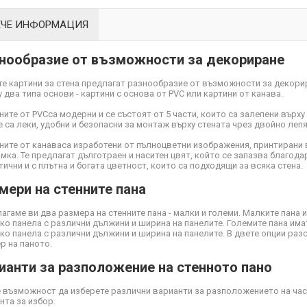
ЕЧЕ ИНФОРМАЦИЯ
нообразие от възможности за декориране
е картини за стена предлагат разнообразие от възможности за декори
 два типа основи - картини с основа от PVC или картини от канава.
ните от PVC
са модерни и се състоят от 5 части, които са залепени върху
Те са леки, удобни и безопасни за монтаж върху стената чрез двойно ле
ните от канава
са изработени от пълноцветни изображения, принтирани 
мка. Те предлагат дълготраен и наситен цвят, който се запазва благодар
тични и с плътна и богата цветност, които са подходящи за всяка стена.
мери на стенните пана
агаме ви два размера на стенните пана - малки и големи. Малките пана 
ко панела с различни дължини и ширина на панелите. Големите пана има
ко панела с различни дължини и ширина на панелите. В двете опции ра
р на паното.
ианти за разположение на стенното пано
 възможност да изберете различни варианти за разположението на част
нта за избор.