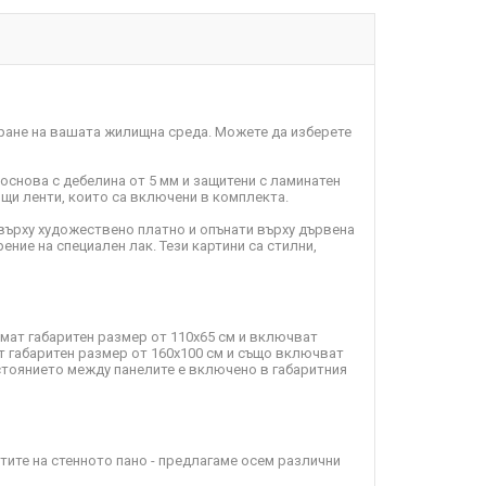
ране на вашата жилищна среда. Можете да изберете
 основа с дебелина от 5 мм и защитени с ламинатен
пящи ленти, които са включени в комплекта.
върху художествено платно и опънати върху дървена
ение на специален лак. Тези картини са стилни,
имат габаритен размер от 110х65 см и включват
т габаритен размер от 160х100 см и също включват
зстоянието между панелите е включено в габаритния
ите на стенното пано - предлагаме осем различни