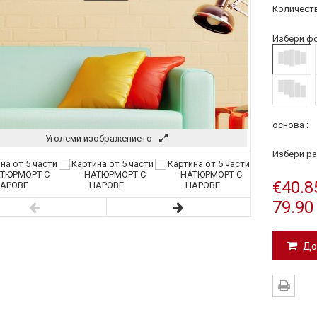
Количеств
Избери фо
основа :
Уголеми изображението
Избери ра
€40.8
79.90
До