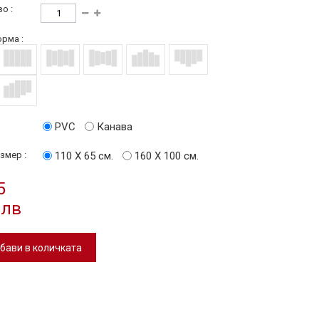
о :
рма :
PVC
Канава
змер :
110 Х 65 см.
160 Х 100 см.
5
 лв
бави в количката