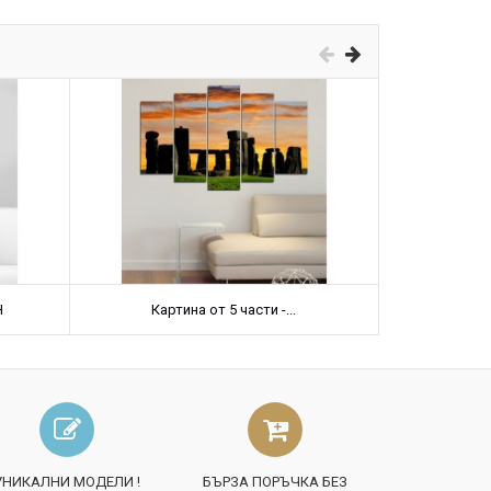
Н
Картина от 5 части -...
Карт
УНИКАЛНИ МОДЕЛИ !
БЪРЗА ПОРЪЧКА БЕЗ