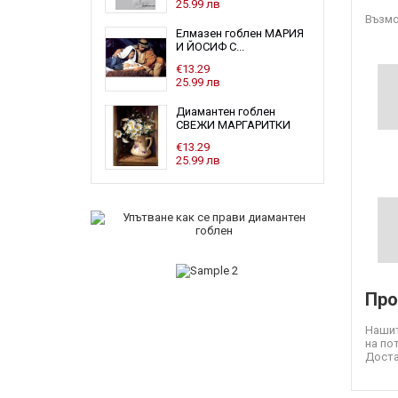
25.99 лв
Възмо
Елмазен гоблен МАРИЯ
И ЙОСИФ С...
€13.29
25.99 лв
Диамантен гоблен
СВЕЖИ МАРГАРИТКИ
€13.29
25.99 лв
Про
Нашит
на по
Доста