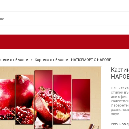
ртини от 5 части
>
Картина от 5 части - НАТЮРМОРТ С НАРОВЕ
Карти
НАРО
Нашите
ка
стилни въ
или офис.
качествен
Изберете 
разположе
вкус.
Реф. номе