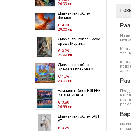
26.99 лв
ПОВ
Диамантен гоблен
Феникс
Раз
€14.83
29.00 лв
Нашит
Диамантен гоблен Исус
между
среща Мария...
Карти
€13.29
топ. 
25.99 лв
Карти
Диамантен гоблен
подра
Време за планове и...
артис
€11.76
Раз
23.00 лв
Елмазен гоблен ИЗГРЕВ
Предл
В ПЛАНИНАТА
някол
някол
€13.80
разме
26.99 лв
Вар
Диамантен гоблен БЯЛ
АТ
Имате
€13.29
вариа