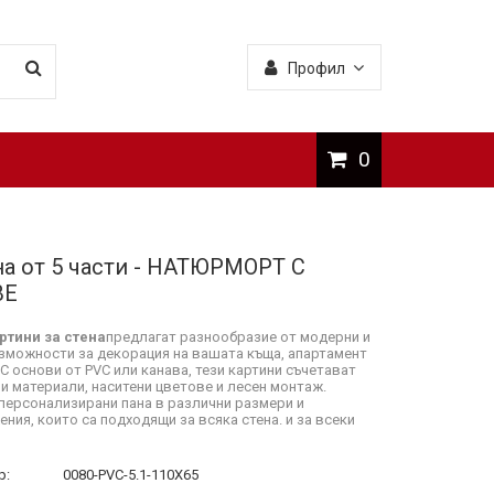
Профил
0
на от 5 части - НАТЮРМОРТ С
ВЕ
ртини за стена
предлагат разнообразие от модерни и
зможности за декорация на вашата къща, апартамент
 С основи от PVC или канава, тези картини съчетават
и материали, наситени цветове и лесен монтаж.
персонализирани пана в различни размери и
ния, които са подходящи за всяка стена. и за всеки
р:
0080-PVC-5.1-110X65