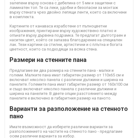
залепени върху основа с дебелина от 5 мм и защитени с
ламинатен топ. Те са леки, удобни и безопасни за монтаж
върху стената чрез двойно лепящи ленти, които са включени
в комплекта.
Картините от канава
са изработени от пълноцветни
изображения, принтирани върху художествено платно и
опънати върху дървена подрамка. Те предлагат дълготраен и
наситен цвят, който се запазва благодарение на специален
лак. Тези картини са стилни, артистични и с плътна и богата
цветност, които са подходящи за всяка стена.
Размери на стенните пана
Предлагаме ви два размера на стенните пана - малки и
големи. Малките пана имат габаритен размер от 110х65 см и
включват няколко панела с различни дължини и ширина на
панелите. Големите пана имат габаритен размер от 160х100 см
и също включват няколко панела с различни дължини и
ширина на панелите. В двете опции разстоянието между
панелите е включено в габаритния размер на паното.
Варианти за разположение на стенното
пано
Имате възможност да изберете различни варианти за
разположението на частите на стенното пано - предлагаме
осем различни варианта за избор.