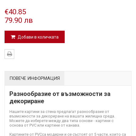
€40.85
79.90 лв
Добави в количката
ПОВЕЧЕ ИНФОРМАЦИЯ
Разнообразие от възможности за
декориране
Нашите картини за стена предлагат разнообразие от
възможности за декориране на вашата жилищна среда.
Можете да изберете между два типа основи - картини с
основа от PVC или картини от канава.
Картините от PVC
са модерни и се състоят от 5 части, които са