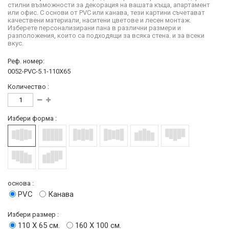
стилни възможности за декорация на вашата къща, апартамент
или офис. С основи от PVC или канава, тези картини съчетават
качествени материали, наситени цветове и лесен монтаж.
Изберете персонализирани пана в различни размери и
разположения, които са подходящи за всяка стена. и за всеки
вкус.
Реф. номер:
0052-PVC-5.1-110X65
Количество :
Избери форма :
основа :
PVC
Канава
Избери размер :
110 Х 65 см.
160 Х 100 см.