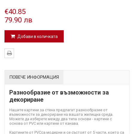
€40.85
79.90 лв
Добави в количката
ПОВЕЧЕ ИНФОРМАЦИЯ
Разнообразие от възможности за
декориране
Нашите картини за стена предлагат разнообразие от
възможности за декориране на вашата жилищна среда.
Можете да изберете между два типа основи - картини с
основа от PVC или картини от канава.
Картините от PVC
са модерни и се състоят от 5 части, които са