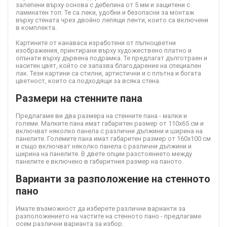
залепени върху основа с дебелина от 5 мм и защитени с
ламинатен топ. Те са леки, удобни и безопасни за монтаж
върху стената чрез двойно лепящи ленти, които са включени
в комплекта.
Картините от канава
са изработени от пълноцветни
изображения, принтирани върху художествено платно и
опънати върху дървена подрамка. Те предлагат дълготраен и
наситен цвят, който се запазва благодарение на специален
лак. Тези картини са стилни, артистични и с плътна и богата
цветност, които са подходящи за всяка стена.
Размери на стенните пана
Предлагаме ви два размера на стенните пана - малки и
големи. Малките пана имат габаритен размер от 110х65 см и
включват няколко панела с различни дължини и ширина на
панелите. Големите пана имат габаритен размер от 160х100 см
и също включват няколко панела с различни дължини и
ширина на панелите. В двете опции разстоянието между
панелите е включено в габаритния размер на паното.
Варианти за разположение на стенното
пано
Имате възможност да изберете различни варианти за
разположението на частите на стенното пано - предлагаме
осем различни варианта за избор.