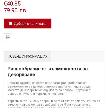
€40.85
79.90 лв
Добави в количката
ПОВЕЧЕ ИНФОРМАЦИЯ
Разнообразие от възможности за
декориране
Нашите картини за стена предлагат разнообразие от
възможности за декориране на вашата жилищна среда.
Можете да изберете между два типа основи - картини с
основа от PVC или картини от канава.
Картините от PVC
са модерни и се състоят от 5 части, които са
залепени върху основа с дебелина от 5 мм и защитени с