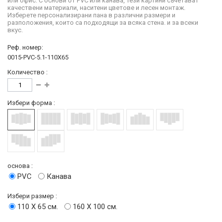
или офис. С основи от PVC или канава, тези картини съчетават
качествени материали, наситени цветове и лесен монтаж.
Изберете персонализирани пана в различни размери и
разположения, които са подходящи за всяка стена. и за всеки
вкус.
Реф. номер:
0015-PVC-5.1-110X65
Количество :
Избери форма :
основа :
PVC
Канава
Избери размер :
110 Х 65 см.
160 Х 100 см.