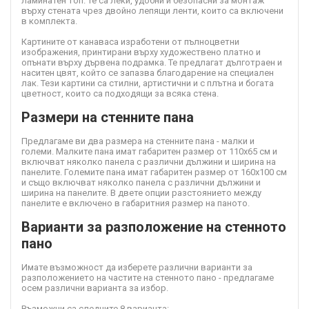
ламинатен топ. Те са леки, удобни и безопасни за монтаж
върху стената чрез двойно лепящи ленти, които са включени
в комплекта.
Картините от канава
са изработени от пълноцветни
изображения, принтирани върху художествено платно и
опънати върху дървена подрамка. Те предлагат дълготраен и
наситен цвят, който се запазва благодарение на специален
лак. Тези картини са стилни, артистични и с плътна и богата
цветност, които са подходящи за всяка стена.
Размери на стенните пана
Предлагаме ви два размера на стенните пана - малки и
големи. Малките пана имат габаритен размер от 110х65 см и
включват няколко панела с различни дължини и ширина на
панелите. Големите пана имат габаритен размер от 160х100 см
и също включват няколко панела с различни дължини и
ширина на панелите. В двете опции разстоянието между
панелите е включено в габаритния размер на паното.
Варианти за разположение на стенното
пано
Имате възможност да изберете различни варианти за
разположението на частите на стенното пано - предлагаме
осем различни варианта за избор.
Възможни са следните 8 варианта: