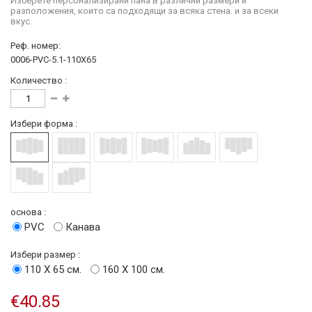
Изберете персонализирани пана в различни размери и
разположения, които са подходящи за всяка стена. и за всеки
вкус.
Реф. номер:
0006-PVC-5.1-110X65
Количество :
Избери форма :
основа :
PVC
Канава
Избери размер :
110 Х 65 см.
160 Х 100 см.
€40.85