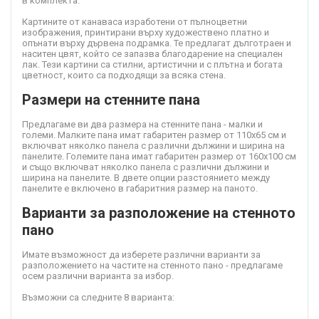
в комплекта.
Картините от канава
са изработени от пълноцветни
изображения, принтирани върху художествено платно и
опънати върху дървена подрамка. Те предлагат дълготраен и
наситен цвят, който се запазва благодарение на специален
лак. Тези картини са стилни, артистични и с плътна и богата
цветност, които са подходящи за всяка стена.
Размери на стенните пана
Предлагаме ви два размера на стенните пана - малки и
големи. Малките пана имат габаритен размер от 110х65 см и
включват няколко панела с различни дължини и ширина на
панелите. Големите пана имат габаритен размер от 160х100 см
и също включват няколко панела с различни дължини и
ширина на панелите. В двете опции разстоянието между
панелите е включено в габаритния размер на паното.
Варианти за разположение на стенното
пано
Имате възможност да изберете различни варианти за
разположението на частите на стенното пано - предлагаме
осем различни варианта за избор.
Възможни са следните 8 варианта: