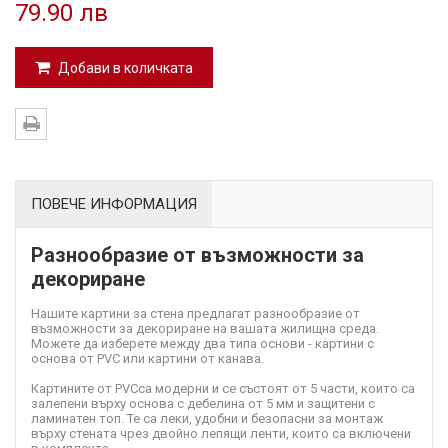
79.90 лв
Добави в количката
ПОВЕЧЕ ИНФОРМАЦИЯ
Разнообразие от възможности за
декориране
Нашите картини за стена предлагат разнообразие от
възможности за декориране на вашата жилищна среда.
Можете да изберете между два типа основи - картини с
основа от PVC или картини от канава.
Картините от PVC
са модерни и се състоят от 5 части, които са
залепени върху основа с дебелина от 5 мм и защитени с
ламинатен топ. Те са леки, удобни и безопасни за монтаж
върху стената чрез двойно лепящи ленти, които са включени