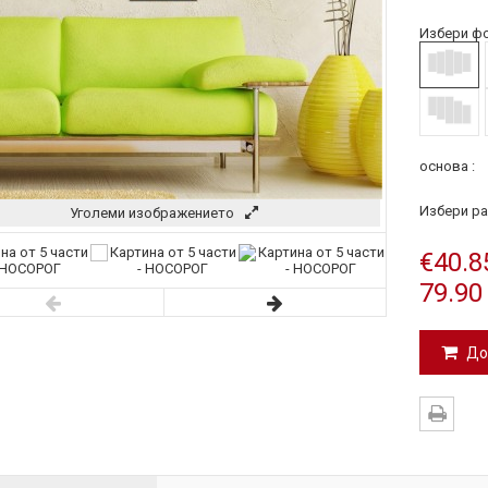
Избери фо
основа :
Избери ра
Уголеми изображението
€40.8
79.90
До