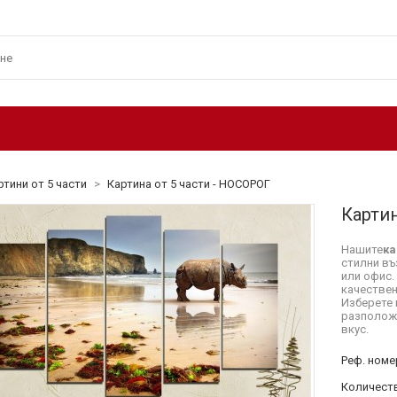
ртини от 5 части
>
Картина от 5 части - НОСОРОГ
Картин
Нашите
ка
стилни въ
или офис.
качествен
Изберете 
разположе
вкус.
Реф. номе
Количеств