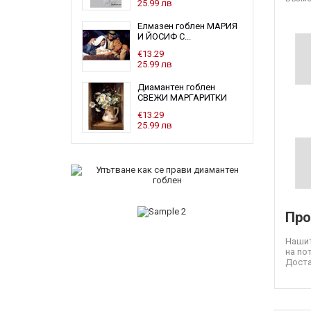
25.99 лв
Елмазен гоблен МАРИЯ
И ЙОСИФ С...
€13.29
25.99 лв
Диамантен гоблен
СВЕЖИ МАРГАРИТКИ
€13.29
25.99 лв
Про
Нашит
на по
Доста