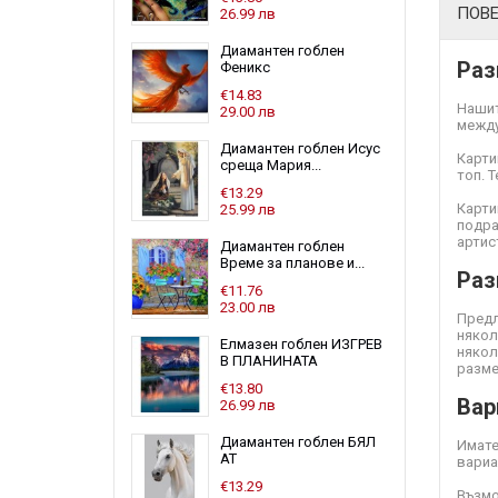
ПОВ
26.99 лв
Диамантен гоблен
Раз
Феникс
€14.83
Нашит
29.00 лв
между
Диамантен гоблен Исус
Карти
среща Мария...
топ. 
€13.29
Карти
25.99 лв
подра
артис
Диамантен гоблен
Време за планове и...
Раз
€11.76
23.00 лв
Предл
някол
Елмазен гоблен ИЗГРЕВ
някол
В ПЛАНИНАТА
разме
€13.80
Вар
26.99 лв
Диамантен гоблен БЯЛ
Имате
АТ
вариа
€13.29
Възмо