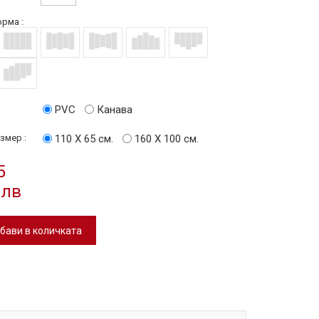
рма :
PVC
Канава
змер :
110 Х 65 см.
160 Х 100 см.
5
 лв
бави в количката