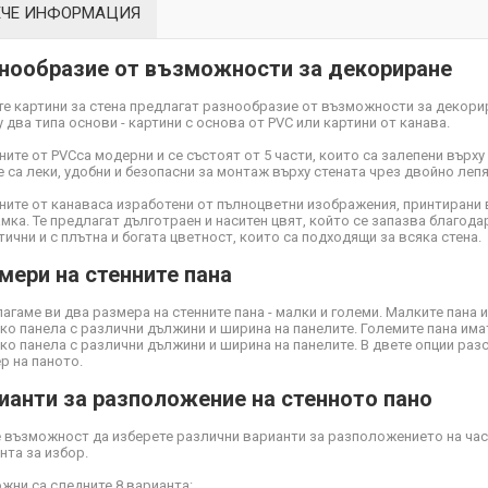
ЕЧЕ ИНФОРМАЦИЯ
нообразие от възможности за декориране
е картини за стена предлагат разнообразие от възможности за декори
 два типа основи - картини с основа от PVC или картини от канава.
ните от PVC
са модерни и се състоят от 5 части, които са залепени върху
Те са леки, удобни и безопасни за монтаж върху стената чрез двойно ле
ните от канава
са изработени от пълноцветни изображения, принтирани 
мка. Те предлагат дълготраен и наситен цвят, който се запазва благодар
тични и с плътна и богата цветност, които са подходящи за всяка стена.
мери на стенните пана
агаме ви два размера на стенните пана - малки и големи. Малките пана 
ко панела с различни дължини и ширина на панелите. Големите пана има
ко панела с различни дължини и ширина на панелите. В двете опции ра
р на паното.
ианти за разположение на стенното пано
 възможност да изберете различни варианти за разположението на част
нта за избор.
жни са следните 8 варианта: