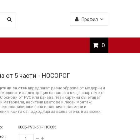
Профил
0
а от 5 части - НОСОРОГ
ртини за стена
предлагат разнообразие от модерни и
зможности за декорация на вашата къща, апартамент
 С основи от PVC или канава, тези картини съчетават
и материали, наситени цветове и лесен монтаж.
персонализирани пана в различни размери и
ния, които са подходящи за всяка стена. и за всеки
р:
0005-PVC-5.1-110X65
о :