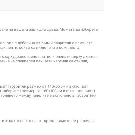
ране на вашата жилищна среда. Можете да изберете
 основа с дебелина от 5 мм и защитени с ламинатен
пящи ленти, които са включени в комплекта.
върху художествено платно и опънати върху дървена
ение на специален лак. Тези картини са стилни,
имат габаритен размер от 110х65 см и включват
т габаритен размер от 160х100 см и също включват
зстоянието между панелите е включено в габаритния
ите на стенното пано - предлагаме осем различни