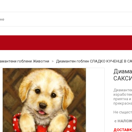
амантени гоблени Животни
>
Диамантен гоблен СЛАДКО КУЧЕНЦЕ В С
Диама
САКС
Диамантен
изработен
приятна и
прекрасна
Не същест
с НАЛОЖ
ДОСТАВКА