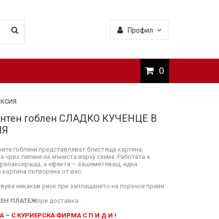
Профил
0
АКСИЯ
нтен гоблен СЛАДКО КУЧЕНЦЕ В
ИЯ
ите гоблени представляват блестяща картина,
а чрез лепене на мъниста върху схема. Работата е
 релаксираща, а ефекта – зашеметяващ, една
 картина сътворена от вас.
вува никакъв риск при заплащането на поръчсе прави
ЕН ПЛАТЕЖ
при доставка
 – С КУРИЕРСКА ФИРМА С П И Д И !