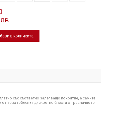
0
 лв
бави в количката
у платно със съответно залепващо покритие, а самите
и от това гобленът дискретно блести от различното