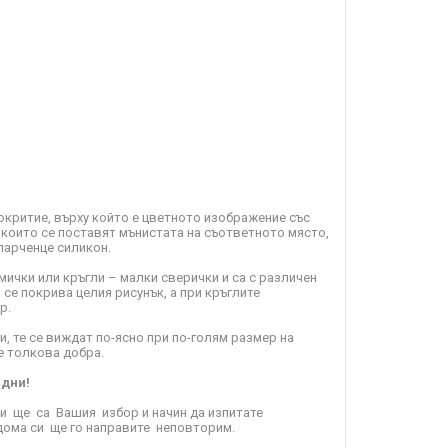
окритие, върху който е цветното изображение със
с които се поставят мънистата на съответното място,
парченце силикон.
ички или кръгли – малки сверички и са с различен
се покрива целия рисунък, а при кръглите
р.
, те се виждат по-ясно при по-голям размер на
е толкова добра.
 дни!
ни ще са Вашия избор и начин да изпитате
дома си ще го направите неповторим.