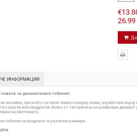
€13.8
26.99
До
ЕЧЕ ИНФОРМАЦИЯ
повече за диамантените гоблени!
 тип мозайка, при който се лепят мъниста върху схема, изработена върх
та с кръгли или квадратни. Всяко от тях прилича на шлифован диамант 
пване на светлината.
тип гоблени се предлагат в различни размери.
ЕРИ