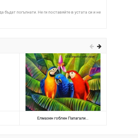
а бъдат погълнати. Не ги поставяйте в устата си и не
Елмазен гоблен Папагали...
Диаман