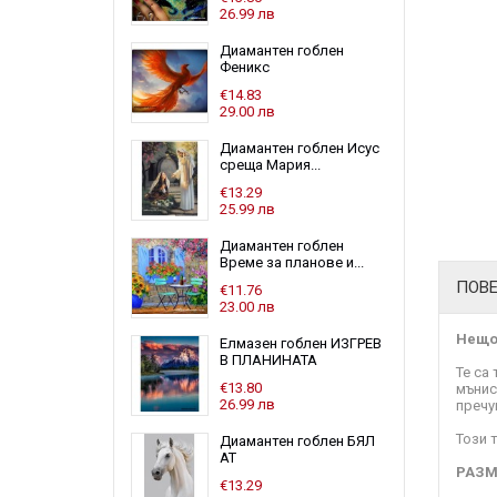
26.99 лв
Диамантен гоблен
Феникс
€14.83
29.00 лв
Диамантен гоблен Исус
среща Мария...
€13.29
25.99 лв
Диамантен гоблен
Време за планове и...
ПОВ
€11.76
23.00 лв
Нещо 
Елмазен гоблен ИЗГРЕВ
В ПЛАНИНАТА
Те са
€13.80
мънис
26.99 лв
пречу
Този 
Диамантен гоблен БЯЛ
АТ
РАЗМ
€13.29