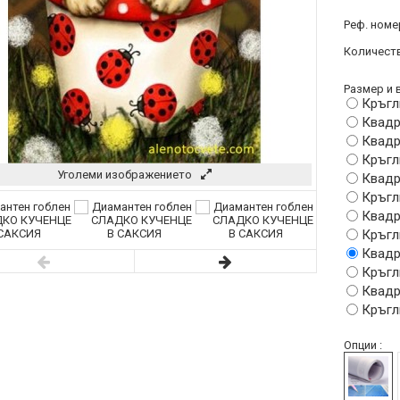
Реф. номе
Количеств
Размер и в
Кръгл
Квадр
Квадр
Кръгл
Уголеми изображението
Квадр
Кръгл
Квадр
Кръгл
Квадр
Кръгл
Квадр
Кръгл
Опции :