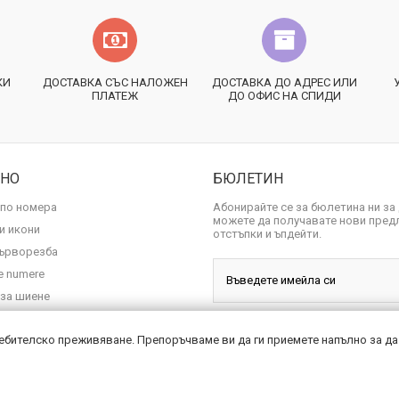
КИ
ДОСТАВКА СЪС НАЛОЖЕН
ДОСТАВКА ДО АДРЕС ИЛИ
ПЛАТЕЖ
ДО ОФИС НА СПИДИ
ЗНО
БЮЛЕТИН
 по номера
Абонирайте се за бюлетина ни за
можете да получавате нови пред
и икони
отстъпки и ъпдейти.
ърворезба
pe numere
 за шиене
ебителско преживяване. Препоръчваме ви да ги приемете напълно за да
Copyright © 2018 alenotocvete.com