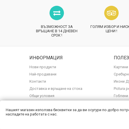
ВЪЗМОЖНОСТ ЗА
ГОЛЯМ ИЗБОР И НИС
ВРЪЩАНЕ В 14 ДНЕВЕН
ЦЕНИ !
СРОК !
ИНФОРМАЦИЯ
ПОЛЕ
Нови продукти
Картини
Най-продавани
Сребърн
Контакти
Икони Д
Доставка и връщане на стока
Pictura 
Общи условия
Гоблени
Карта на сайта
Нашият магазин използва бисквитки за да ви осугури по-добро потр
насладите на работата с нас.