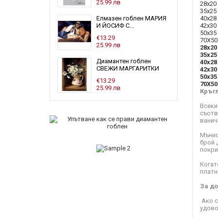
25.99 лв
28x20 
35х25 
40x28 
Елмазен гоблен МАРИЯ
42х30 
И ЙОСИФ С...
50x35 
€13.29
70Х50
25.99 лв
28x20
35х25
Диамантен гоблен
40x28
СВЕЖИ МАРГАРИТКИ
42х30
50x35
€13.29
70Х50
25.99 лв
Кръг
Всеки
съотв
ванич
Мънис
брой 
покри
Когат
платн
За до
Ако с
удово