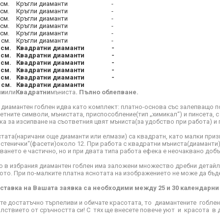
см.
Кръгли диаманти
-
см.
Кръгли диаманти
-
см.
Кръгли диаманти
-
см.
Кръгли диаманти
-
см.
Кръгли диаманти
-
 см.
Кръгли диаманти
-
 см.
Квадратни диаманти
-
 см.
Квадратни диаманти
-
 см.
Квадратни диаманти
-
 см.
Квадратни диаманти
-
 см.
Квадратни диаманти
-
 см.
Квадратни диаманти
ли
или
Квадратни
мъниста
. Пълно облепване.
 диамантен гоблен идва като комплект: платно-основа със залепващо п
етните символи, мънистата, приспособление(тип „химикал“) и пинсета, 
ка за изсипване на съответния цвят мъниста(за удобство при работа) и 
тата(наричани още диаманти или елмази) са квадратн, като малки призм
„стенички“(фасети)около 12. При работа с квадратни мъниста(диаманти) 
ването е частично, но и при двата типа работа ефека е неочаквано добъ
о в избрания диамантен гоблен има заложени множество дребни детайли
ото. При по-малките платна яснотата на изображението не може да бъд
ставка на Вашата заявка са необходими между 25 и 30 календарни
те достатъчно търпеливи и обичате красотата, то диамантените гобле
лствието от сръчността си! С тях ще внесете повече уют и красота в 