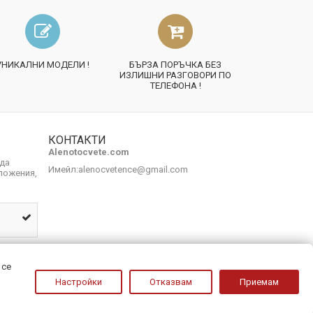
УНИКАЛНИ МОДЕЛИ !
БЪРЗА ПОРЪЧКА БЕЗ
ИЗЛИШНИ РАЗГОВОРИ ПО
ТЕЛЕФОНА !
КОНТАКТИ
Alenotocvete.com
 да
Имейл:
alenocvetence@gmail.com
ложения,
 се
Настройки
Отказвам
Приемам