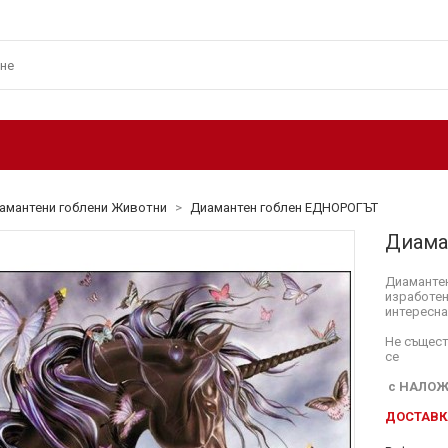
амантени гоблени Животни
>
Диамантен гоблен ЕДНОРОГЪТ
Диама
Диамантен
изработен
интересна
Не същест
се
с НАЛОЖ
ДОСТАВКА