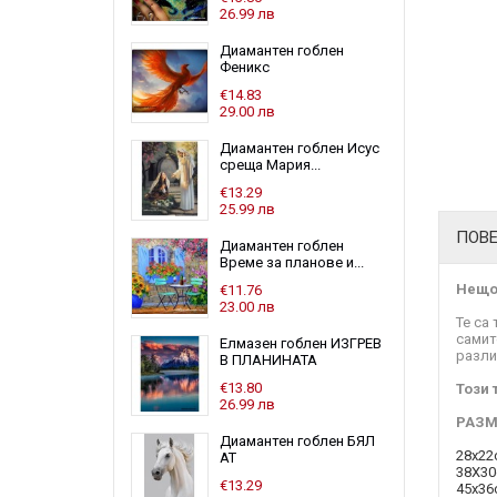
26.99 лв
Диамантен гоблен
Феникс
€14.83
29.00 лв
Диамантен гоблен Исус
среща Мария...
€13.29
25.99 лв
ПОВ
Диамантен гоблен
Време за планове и...
Нещо 
€11.76
23.00 лв
Те са
самит
Елмазен гоблен ИЗГРЕВ
разли
В ПЛАНИНАТА
€13.80
Този 
26.99 лв
РАЗМ
Диамантен гоблен БЯЛ
28x22
АТ
38Х30
€13.29
45x36