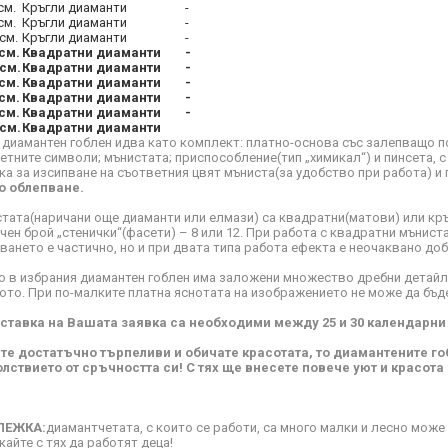
см.
Кръгли диаманти
-
см.
Кръгли диаманти
-
см.
Кръгли диаманти
-
см.
Квадратни диаманти
-
см.
Квадратни диаманти
-
см.
Квадратни диаманти
-
см.
Квадратни диаманти
-
см.
Квадратни диаманти
-
см.
Квадратни диаманти
 диамантен гоблен идва като комплект: платно-основа със залепващо п
етните символи; мънистата; приспособление(тип „химикал“) и пинсета, 
ка за изсипване на съответния цвят мъниста(за удобство при работа) и 
о облепване.
тата(наричани още диаманти или елмази) са квадратни(матови) или кръ
чен брой „стенички“(фасети) – 8 или 12. При работа с квадратни мъниста
ването е частично, но и при двата типа работа ефекта е неочаквано доб
о в избрания диамантен гоблен има заложени множество дребни детайли
ото. При по-малките платна яснотата на изображението не може да бъд
ставка на Вашата заявка са необходими между 25 и 30 календарни
сте достатъчно търпеливи и обичате красотата, то диамантените го
лствието от сръчността си! С тях ще внесете повече уют и красота
ЛЕЖКА:
диамантчетата, с които се работи, са много малки и лесно може д
кайте с тях да работят деца!