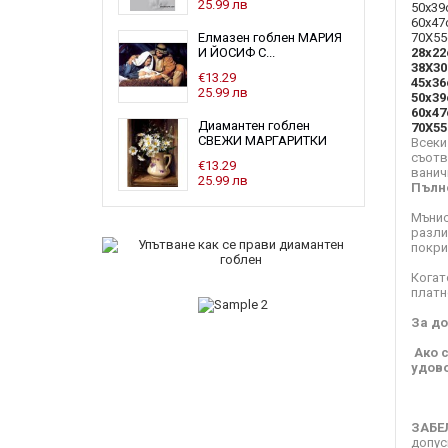
25.99 лв
50х39
60x47
70Х55
Елмазен гоблен МАРИЯ
28x22
И ЙОСИФ С...
38Х30
€13.29
45x36
25.99 лв
50х39
60x47
Диамантен гоблен
70Х55
СВЕЖИ МАРГАРИТКИ
Всеки
съотв
€13.29
ванич
25.99 лв
Пълн
Мънис
разли
покри
Когат
платн
За до
Ако 
удово
ЗАБЕ
допус