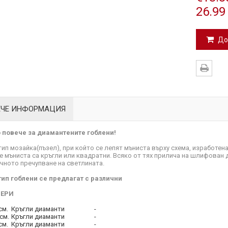
26.99
До
ЕЧЕ ИНФОРМАЦИЯ
повече за диамантените гоблени!
 тип мозайка(пъзел), при който се лепят мъниста върху схема, изработен
е мъниста са кръгли или квадратни. Всяко от тях прилича на шлифован 
чното пречупване на светлината.
тип гоблени се предлагат с различни
ЕРИ
см.
Кръгли диаманти
-
см.
Кръгли диаманти
-
см.
Кръгли диаманти
-