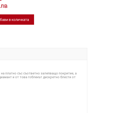
 лв
бави в количката
а на платно със съответно залепващо покритие, а
диамант и от това гобленът дискретно блести от