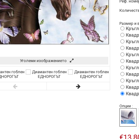
Реф. номе
Количеств
Размер и в
Кръгл
Квадр
Кръгл
Квадр
Кръгл
Уголеми изображението
Квадр
Кръгл
Квадр
Кръгл
Квадр
Квадр
Опции :
€13.8