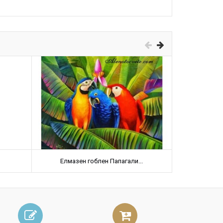
Елмазен гоблен Папагали...
Диаман