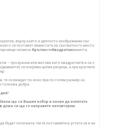
окритие, върху който е цветното изображение със
с които се поставят мънистата на съответното място;
парченце силикон.
Кръгли
или
Квадратни
мъниста
.
гли – прозрачни или матови като квадратните и са с
(диаманти) се покрива целия рисунък, а при кръглите
ър.
, те се виждат по-ясно при по-голям размер на
е толкова добра.
 дни!
блени ще са Вашия избор и начин да изпитате
 в дома си ще го направите неповторим.
а бъдат погълнати. Не ги поставяйте в устата си и не