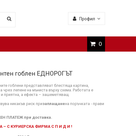
Профил
0
нтен гоблен ЕДНОРОГЪТ
ите гоблени представляват блестяща картина,
а чрез лепене на мъниста върху схема. Работата е
 и приятна, а ефекта – зашеметяващ.
вува никакъв риск при
заплащане
на поръчката - прави
ЕН ПЛАТЕЖ при доставка.
 – С КУРИЕРСКА ФИРМА С П И Д И !