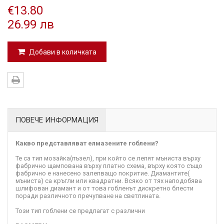
€13.80
26.99 лв
Добави в количката
ПОВЕЧЕ ИНФОРМАЦИЯ
Какво представляват елмазените гоблени?
Те са тип мозайка(пъзел), при който се лепят мъниста върху
фабрично щампована върху платно схема, върху която също
фабрично е нанесено залепващо покритие. Диамантите(
мъниста) са кръгли или квадратни. Всяко от тях наподобява
шлифован диамант и от това гобленът дискретно блести
поради различното пречупване на светлината.
Този тип гоблени се предлагат с различни