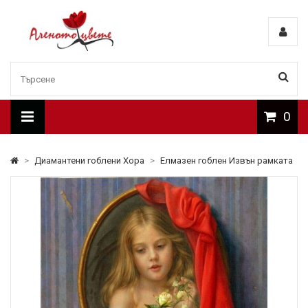
0
>
Диамантени гоблени Хора
>
Елмазен гоблен Извън рамката