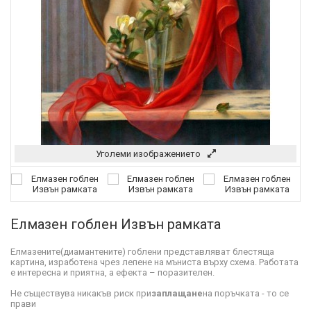
Уголеми изображението
Елмазен гоблен Извън рамката
Елмазените(диамантените) гоблени представляват блестяща
картина, изработена чрез лепене на мъниста върху схема. Работата
е интересна и приятна, а ефекта – поразителен.
Не съществува никакъв риск при
заплащане
на поръчката - то се
прави