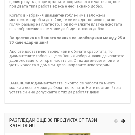
целия рисунък, а при кръглите покриването е частично, но и
при двата типа работа ефека е неочаквано добър.
Когато в избрания диамантен гоблен има заложени
множество дребни детайли, те се виждат по-ясно при по-
голям размер на платното. При по-малките платна яснотата
на изображението не може да бъде толкова добра.
За доставка на Вашата заявка са необходими между 25 и
30 календарни дни!
Ако сте достатъчно търпеливи и обичате красотата, то
диамантените гоблени ще са Вашия избор и начин да изпитате
удоволствието от сръчността си! С тях ще внесете повече
уют и красота в дома си ще го направите неповторим.
ЗАБЕЛЕЖКА:
диамантчетата, с които се работи са много
малки и лесно може да бъдат погълнати. Не ги поставяйте в
устата си и не допускайте с тях да работят деца!
РАЗГЛЕДАЙ ОЩЕ 30 ПРОДУКТА ОТ ТАЗИ
КАТЕГОРИЯ: