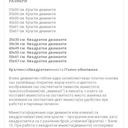
РАЗМЕРИ
25x30 см. Кръгли диаманти
30x36 см. Кръгли диаманти
40x49 см. Кръгли диаманти
45x55 см. Кръгли диаманти
50x61 см. Кръгли диаманти
55x67 см. Кръгли диаманти
25x30 см. Квадратни диаманти
30x36 см. Квадратни диаманти
40x49 см. Квадратни диаманти
45x55 см. Квадратни диаманти
50x61 см. Квадратни диаманти
55x67 см. Квадратни диаманти
Кръгли
или
Квадратни
мъниста.
Пълно облепване.
Всеки диамантен гоблен идва окомплектован: платно-основа
със залепващо покритие, върху което е цветното
изображение със съответните символи; мънистата;
приспособление(тип „химикал“) и пинсета, с които се
поставят мънистата на съответното място; ваничка за
изсипване на съответния цвят мъниста(за удобство при
работа) и парченце силикон.
Мънистата(наричани още диаманти или елмази) са
квадратни(матови) или кръгли – прозрачни или матови, като
квадратните и са с различен брой „стенички“(фасети) – 8 или
12. При работа с квадратни мъниста(диаманти) се покрива