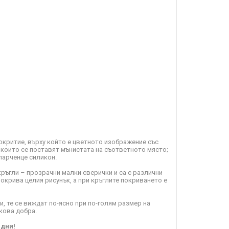
окритие, върху който е цветното изображение със
с които се поставят мънистата на съответното място;
парченце силикон.
ръгли – прозрачни малки сверички и са с различни
покрива целия рисунък, а при кръглите покриването е
, те се виждат по-ясно при по-голям размер на
кова добра.
 дни!