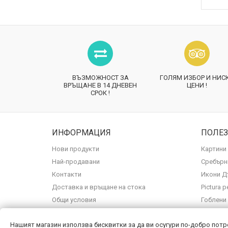
ВЪЗМОЖНОСТ ЗА
ГОЛЯМ ИЗБОР И НИС
ВРЪЩАНЕ В 14 ДНЕВЕН
ЦЕНИ !
СРОК !
ИНФОРМАЦИЯ
ПОЛЕ
Нови продукти
Картини
Най-продавани
Сребърн
Контакти
Икони Д
Доставка и връщане на стока
Pictura 
Общи условия
Гоблени
Карта на сайта
Нашият магазин използва бисквитки за да ви осугури по-добро потр