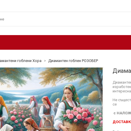
амантени гоблени Хора
>
Диамантен гоблен РОЗОБЕР
Диама
Диамантен
изработен
интересна
Не същест
се
с НАЛОЖ
ДОСТАВКА