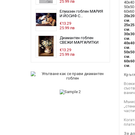
25.99 лв
40x40 
50x50 
60x60 
Елмазен гоблен МАРИЯ
20x20
И ЙОСИФ С...
см.
€13.29
25x25
25.99 лв
см.
30x30
Диамантен гоблен
см.
СВЕЖИ МАРГАРИТКИ
40x40
см.
€13.29
50x50
25.99 лв
см.
60x60
см.
Кръг
Всеки
съотв
ванич
Мънис
„стен
части
Когат
платн
За до