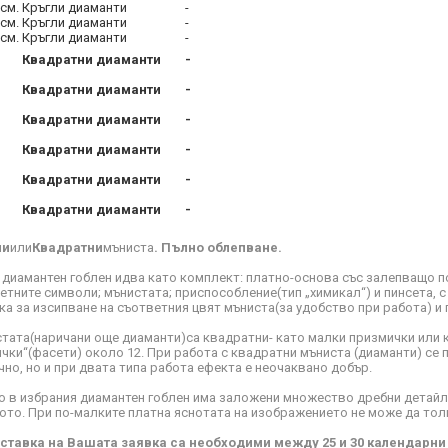
см.
Кръгли диаманти
-
см.
Кръгли диаманти
-
см.
Кръгли диаманти
-
Квадратни диаманти
-
Квадратни диаманти
-
Квадратни диаманти
-
Квадратни диаманти
-
Квадратни диаманти
-
Квадратни диаманти
-
ли
или
Квадратни
мъниста
. Пълно облепване.
 диамантен гоблен идва като комплект: платно-основа със залепващо п
етните символи; мънистата; приспособление(тип „химикал“) и пинсета, 
ка за изсипване на съответния цвят мъниста(за удобство при работа) и 
тата(наричани още диаманти)са квадратни- като малки призмички или к
ички“(фасети) около 12. При работа с квадратни мъниста (диаманти) се 
чно, но и при двата типа работа ефекта е неочаквано добър.
о в избрания диамантен гоблен има заложени множество дребни детайли
ото. При по-малките платна яснотата на изображението не може да тол
ставка на Вашата заявка са необходими между 25 и 30 календарни