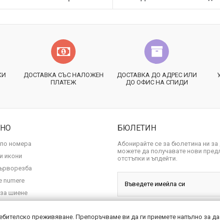
КИ
ДОСТАВКА СЪС НАЛОЖЕН
ДОСТАВКА ДО АДРЕС ИЛИ
ПЛАТЕЖ
ДО ОФИС НА СПИДИ
ЗНО
БЮЛЕТИН
 по номера
Абонирайте се за бюлетина ни за
можете да получавате нови пред
и икони
отстъпки и ъпдейти.
ърворезба
pe numere
 за шиене
ебителско преживяване. Препоръчваме ви да ги приемете напълно за да