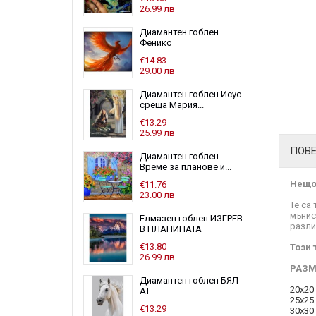
26.99 лв
Диамантен гоблен
Феникс
€14.83
29.00 лв
Диамантен гоблен Исус
среща Мария...
€13.29
25.99 лв
ПОВ
Диамантен гоблен
Време за планове и...
Нещо 
€11.76
23.00 лв
Те са
мънис
Елмазен гоблен ИЗГРЕВ
разли
В ПЛАНИНАТА
€13.80
Този 
26.99 лв
РАЗМ
Диамантен гоблен БЯЛ
20x20 
АТ
25x25 
€13.29
30x30 