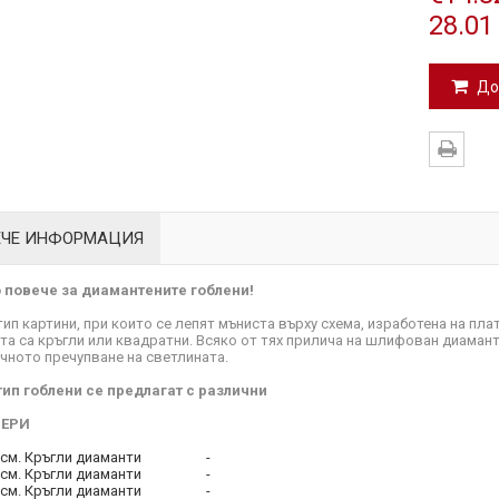
28.01
До
ЕЧЕ ИНФОРМАЦИЯ
повече за диамантените гоблени!
 тип картини, при които се лепят мъниста върху схема, изработена на пл
та са кръгли или квадратни. Всяко от тях прилича на шлифован диамант
чното пречупване на светлината.
тип гоблени се предлагат с различни
ЕРИ
см.
Кръгли диаманти
-
см.
Кръгли диаманти
-
см.
Кръгли диаманти
-