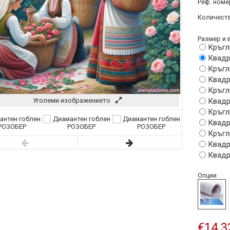
Реф. номе
Количеств
Размер и в
Кръгл
Квадр
Кръгл
Квадр
Кръгл
Уголеми изображението
Квадр
Кръгл
Квадр
Кръгл
Квадр
Квадр
Опции :
€14.3