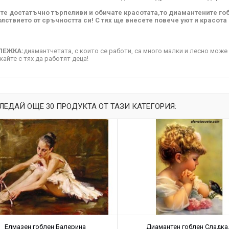
сте достатъчно търпеливи и обичате красотата,то диамантените го
лствието от сръчността си! С тях ще внесете повече уют и красота
ЛЕЖКА:
диамантчетата, с които се работи, са много малки и лесно може д
кайте с тях да работят деца!
ЛЕДАЙ ОЩЕ 30 ПРОДУКТА ОТ ТАЗИ КАТЕГОРИЯ:
Елмазен гоблен Балерина
Диамантен гоблен Сладка..