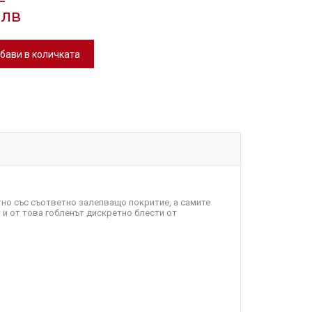
 лв
бави в количката
атно със съответно залепващо покритие, а самите
 и от това гобленът дискретно блести от