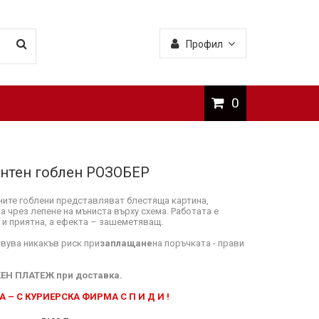
Профил
0
нтен гоблен РОЗОБЕР
ите гоблени представляват блестяща картина,
а чрез лепене на мъниста върху схема. Работата е
 и приятна, а ефекта – зашеметяващ.
вува никакъв риск при
заплащане
на поръчката - прави
ЕН ПЛАТЕЖ при доставка.
 – С КУРИЕРСКА ФИРМА С П И Д И !