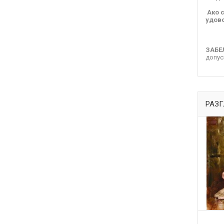
Ако 
удово
ЗАБЕ
допус
РАЗГ