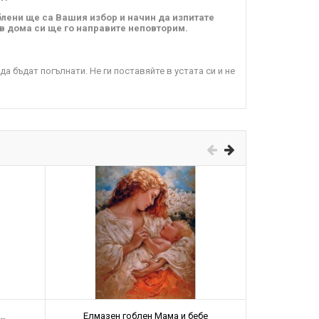
блени ще са Вашия избор и начин да изпитате
 в дома си ще го направите неповторим.
а бъдат погълнати. Не ги поставяйте в устата си и не
.
Елмазен гоблен Мама и бебе
Диа