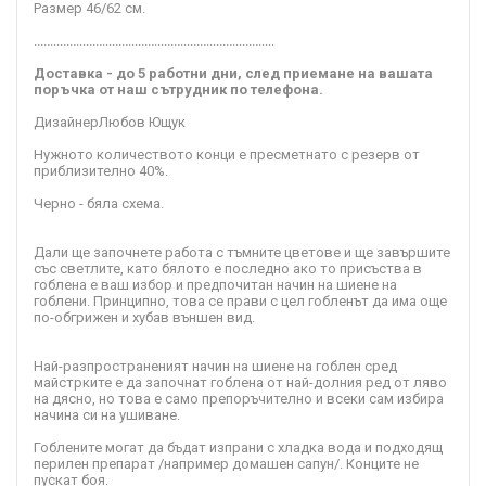
Размер 46/62 см.
..........................................................................
Доставка - до 5 работни дни, след приемане на вашата
поръчка от наш сътрудник по телефона.
Дизайнер
Любов Ющук
Нужното количеството конци е пресметнато с резерв от
приблизително 40%.
Черно - бяла схема.
Дали ще започнете работа с тъмните цветове и ще завършите
със светлите, като бялото е последно ако то присъства в
гоблена е ваш избор и предпочитан начин на шиене на
гоблени. Принципно, това се прави с цел гобленът да има още
по-обгрижен и хубав външен вид.
Най-разпространеният начин на шиене на гоблен сред
майстрките е да започнат гоблена от най-долния ред от ляво
на дясно, но това е само препоръчително и всеки сам избира
начина си на ушиване.
Гоблените могат да бъдат изпрани с хладка вода и подходящ
перилен препарат /например домашен сапун/. Конците не
пускат боя.