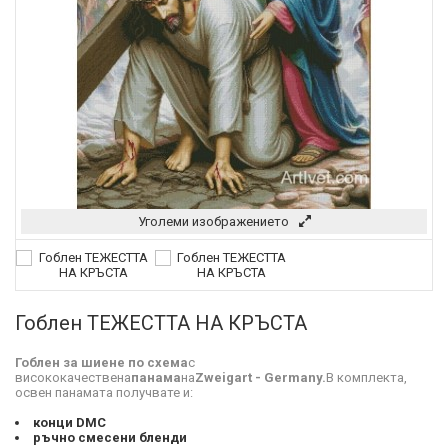
Уголеми изображението
Гоблен ТЕЖЕСТТА НА КРЪСТА
Гоблен за шиене по схема
с
висококачествена
панама
на
Zweigart - Germany.
В комплекта,
освен панамата получвате и:
конци DMC
ръчно смесени бленди