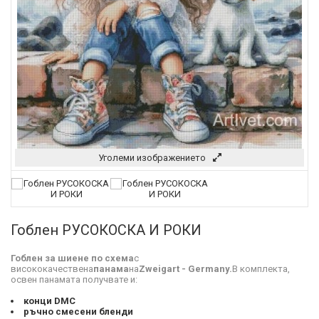
Уголеми изображението
Гоблен РУСОКОСКА И РОКИ
Гоблен за шиене по схема
с
висококачествена
панама
на
Zweigart - Germany.
В комплекта,
освен панамата получвате и:
конци DMC
ръчно смесени бленди