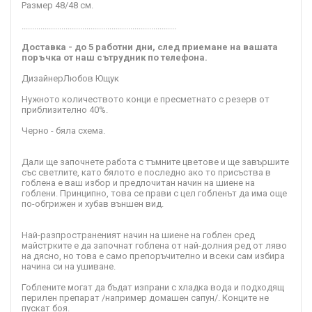
Размер 48/48 см.
..........................................................................
Доставка - до 5 работни дни, след приемане на вашата
поръчка от наш сътрудник по телефона.
Дизайнер
Любов Ющук
Нужното количеството конци е пресметнато с резерв от
приблизително 40%.
Черно - бяла схема.
Дали ще започнете работа с тъмните цветове и ще завършите
със светлите, като бялото е последно ако то присъства в
гоблена е ваш избор и предпочитан начин на шиене на
гоблени. Принципно, това се прави с цел гобленът да има още
по-обгрижен и хубав външен вид.
Най-разпространеният начин на шиене на гоблен сред
майстрките е да започнат гоблена от най-долния ред от ляво
на дясно, но това е само препоръчително и всеки сам избира
начина си на ушиване.
Гоблените могат да бъдат изпрани с хладка вода и подходящ
перилен препарат /например домашен сапун/. Конците не
пускат боя.