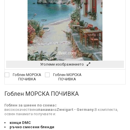
Уголеми изображението
Гоблен МОРСКА ПОЧИВКА
Гоблен за шиене по схема
с
висококачествена
панама
на
Zweigart - Germany.
В комплекта,
освен панамата получвате и:
конци DMC
ръчно смесени бленди