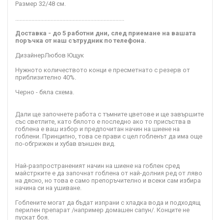
Размер 32/48 см.
..........................................................................
Доставка - до 5 работни дни, след приемане на вашата
поръчка от наш сътрудник по телефона.
Дизайнер
Любов Ющук
Нужното количеството конци е пресметнато с резерв от
приблизително 40%.
Черно - бяла схема.
Дали ще започнете работа с тъмните цветове и ще завършите
със светлите, като бялото е последно ако то присъства в
гоблена е ваш избор и предпочитан начин на шиене на
гоблени. Принципно, това се прави с цел гобленът да има още
по-обгрижен и хубав външен вид.
Най-разпространеният начин на шиене на гоблен сред
майстрките е да започнат гоблена от най-долния ред от ляво
на дясно, но това е само препоръчително и всеки сам избира
начина си на ушиване.
Гоблените могат да бъдат изпрани с хладка вода и подходящ
перилен препарат /например домашен сапун/. Конците не
пускат боя.