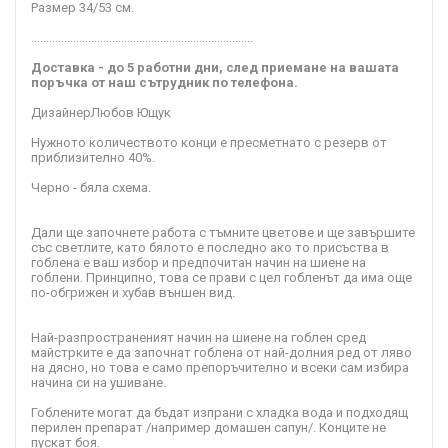
Размер 34/53 см.
..........................................................................
Доставка - до 5 работни дни, след приемане на вашата
поръчка от наш сътрудник по телефона.
Дизайнер
Любов Ющук
Нужното количеството конци е пресметнато с резерв от
приблизително 40%.
Черно - бяла схема.
Дали ще започнете работа с тъмните цветове и ще завършите
със светлите, като бялото е последно ако то присъства в
гоблена е ваш избор и предпочитан начин на шиене на
гоблени. Принципно, това се прави с цел гобленът да има още
по-обгрижен и хубав външен вид.
Най-разпространеният начин на шиене на гоблен сред
майстрките е да започнат гоблена от най-долния ред от ляво
на дясно, но това е само препоръчително и всеки сам избира
начина си на ушиване.
Гоблените могат да бъдат изпрани с хладка вода и подходящ
перилен препарат /например домашен сапун/. Конците не
пускат боя.