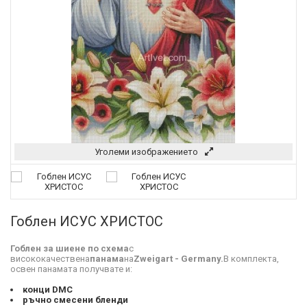
Уголеми изображението
Гоблен ИСУС ХРИСТОС
Гоблен за шиене по схема
с
висококачествена
панама
на
Zweigart - Germany.
В комплекта,
освен панамата получвате и:
конци DMC
ръчно смесени бленди