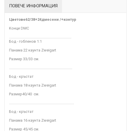
ПОВЕЧЕ ИНФОРМАЦИЯ
Цветове
62/38+24дмесени /+контур
Kонци DMC
.......................................................................
Бод - гобленов 1:1
Панама 22 каунта Zweigart
Размер 33/33
см
.
........................................................................
Бод - кръстат
Панама 18 каунта Zweigart
Размер
40/40
см.
..........................................................................
Бод - кръстат
Панама 16 каунта Zweigart
Размер 45/45 см.