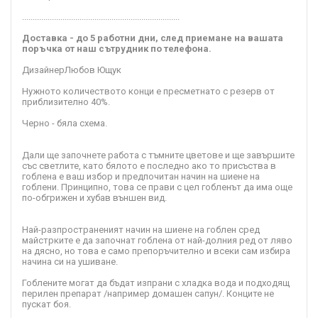
..........................................................................
Доставка - до 5 работни дни, след приемане на вашата
поръчка от наш сътрудник по телефона.
Дизайнер
Любов Ющук
Нужното количеството конци е пресметнато с резерв от
приблизително 40%.
Черно - бяла схема.
Дали ще започнете работа с тъмните цветове и ще завършите
със светлите, като бялото е последно ако то присъства в
гоблена е ваш избор и предпочитан начин на шиене на
гоблени. Принципно, това се прави с цел гобленът да има още
по-обгрижен и хубав външен вид.
Най-разпространеният начин на шиене на гоблен сред
майстрките е да започнат гоблена от най-долния ред от ляво
на дясно, но това е само препоръчително и всеки сам избира
начина си на ушиване.
Гоблените могат да бъдат изпрани с хладка вода и подходящ
перилен препарат /например домашен сапун/. Конците не
пускат боя.