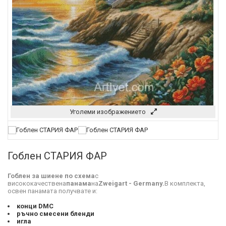
Уголеми изображението
Гоблен СТАРИЯ ФАР
Гоблен за шиене по схема
с
висококачествена
панама
на
Zweigart - Germany.
В комплекта,
освен панамата получвате и:
конци DMC
ръчно смесени бленди
игла