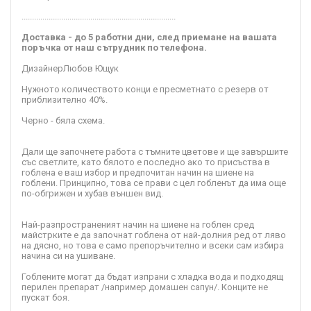
..........................................................................
Доставка - до 5 работни дни, след приемане на вашата
поръчка от наш сътрудник по телефона.
Дизайнер
Любов Ющук
Нужното количеството конци е пресметнато с резерв от
приблизително 40%.
Черно - бяла схема.
Дали ще започнете работа с тъмните цветове и ще завършите
със светлите, като бялото е последно ако то присъства в
гоблена е ваш избор и предпочитан начин на шиене на
гоблени. Принципно, това се прави с цел гобленът да има още
по-обгрижен и хубав външен вид.
Най-разпространеният начин на шиене на гоблен сред
майстрките е да започнат гоблена от най-долния ред от ляво
на дясно, но това е само препоръчително и всеки сам избира
начина си на ушиване.
Гоблените могат да бъдат изпрани с хладка вода и подходящ
перилен препарат /например домашен сапун/. Конците не
пускат боя.