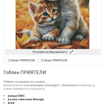
Уголеми изображението
Гоблен ПРИЯТЕЛИ
Гоблен за шиене по схема
с
висококачествена
панама
на
Zweigart - Germany.
В комплекта,
освен панамата получвате и:
конци DMC
ръчно смесени бленди
игла