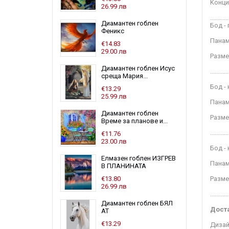
Kонц
26.99 лв
............
Диамантен гоблен
Бод - 
Феникс
Панам
€14.83
29.00 лв
Разме
Диамантен гоблен Исус
............
среща Мария...
Бод -
€13.29
25.99 лв
Панам
Диамантен гоблен
Разме
Време за планове и...
............
€11.76
23.00 лв
Бод -
Елмазен гоблен ИЗГРЕВ
Панам
В ПЛАНИНАТА
€13.80
Разме
26.99 лв
............
Диамантен гоблен БЯЛ
Доста
АТ
€13.29
Дизай