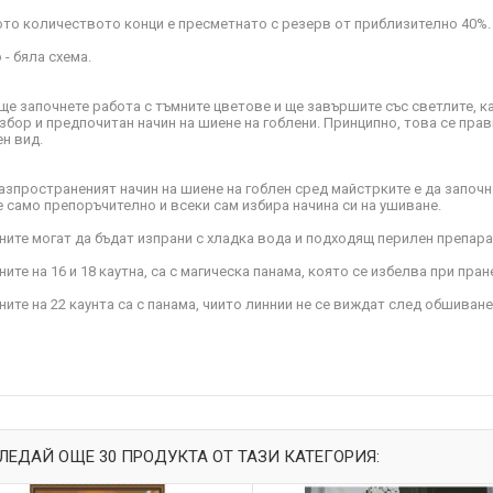
то количеството конци е пресметнато с резерв от приблизително 40%.
 - бяла схема.
ще започнете работа с тъмните цветове и ще завършите със светлите, к
збор и предпочитан начин на шиене на гоблени. Принципно, това се прав
н вид.
азпространеният начин на шиене на гоблен сред майстрките е да започна
е само препоръчително и всеки сам избира начина си на ушиване.
ните могат да бъдат изпрани с хладка вода и подходящ перилен препара
ите на 16 и 18 каутна, са с магическа панама, която се избелва при пран
ните на 22 каунта са с панама, чиито линнии не се виждат след обшиване
ЛЕДАЙ ОЩЕ 30 ПРОДУКТА ОТ ТАЗИ КАТЕГОРИЯ: