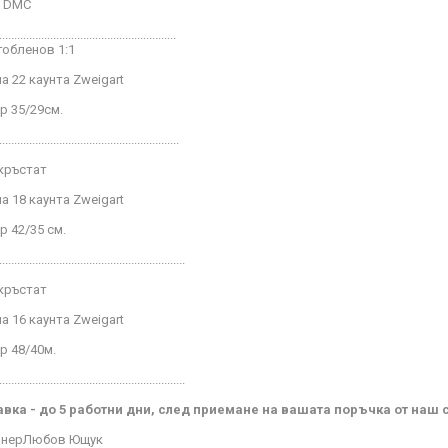
и DMC
...........................................................
гобленов 1:1
а 22 каунта Zweigart
р 35/29
см
.
............................................................
 кръстат
а 18 каунта Zweigart
р 42/35 см.
..............................................................
 кръстат
а 16 каунта Zweigart
р 48/40м.
..............................................................
вка - до 5 работни дни, след приемане на вашата поръчка от наш 
нер
Любов Ющук