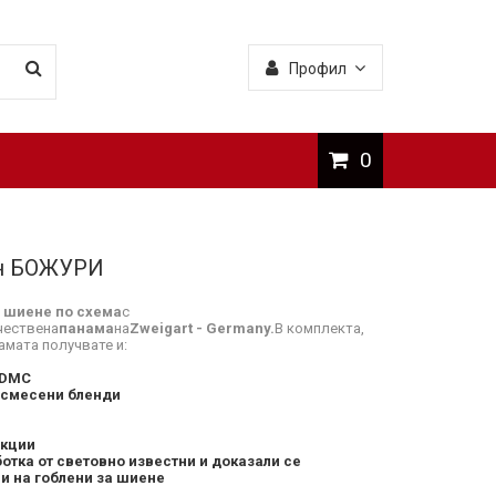
Профил
0
н БОЖУРИ
а шиене по схема
с
чествена
панама
на
Zweigart - Germany.
В комплекта,
амата получвате и:
 DMC
 смесени бленди
укции
отка от световно известни и доказали се
и на гоблени за шиене