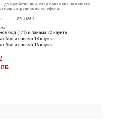
 - до 5 работни дни, след приемане на вашата
от наш сътрудник по телефона.
р:
GR-1126-1
ма :
нов бод (1/1) и панама 22 каунта
ат бод и панама 18 каунта
ат бод и панама 16 каунта
2
 лв