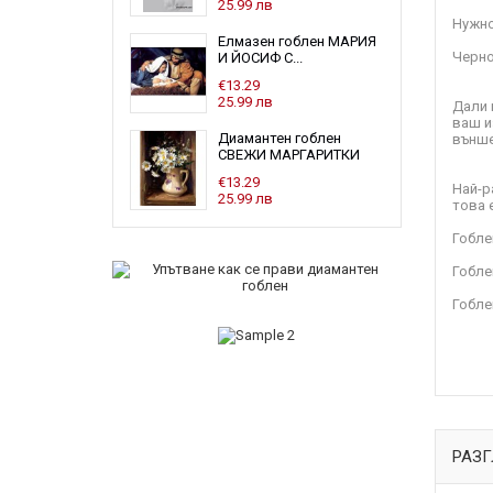
25.99 лв
Нужно
Елмазен гоблен МАРИЯ
Черно
И ЙОСИФ С...
€13.29
25.99 лв
Дали 
ваш и
Диамантен гоблен
външе
СВЕЖИ МАРГАРИТКИ
€13.29
Най-р
25.99 лв
това 
Гобле
Гоблен
Гобле
РАЗГ