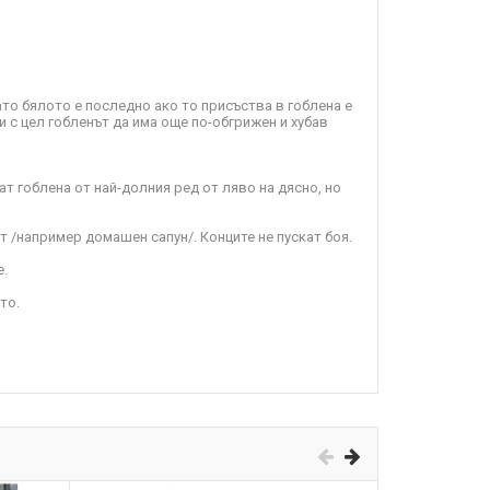
ато бялото е последно ако то присъства в гоблена е
и с цел гобленът да има още по-обгрижен и хубав
т гоблена от най-долния ред от ляво на дясно, но
т /например домашен сапун/. Конците не пускат боя.
е.
то.