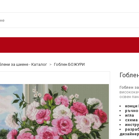
блени за шиене - Каталог
>
Гоблен БОЖУРИ
Гобле
Гоблен з
високока
освен пан
конци
ръчно
игла
схема
инстр
разраб
дизайнер