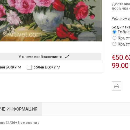
Доставка
поръчка 
Реф. номе
Бод и пана
Гобле
Кръст
Кръст
€50.6
Уголеми изображението
99.00
ЕЧЕ ИНФОРМАЦИЯ
ове
44/36+8 смесени /