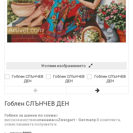
Уголеми изображението
Гоблен СЛЪНЧЕВ ДЕН
Гоблен за шиене по схема
с
висококачествена
панама
на
Zweigart - Germany.
В комплекта,
освен панамата получвате и: