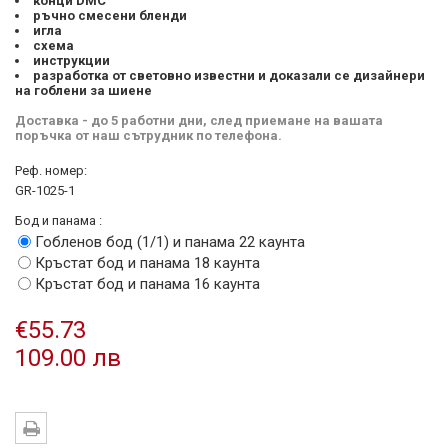
конци DMC
ръчно смесени бленди
игла
схема
инструкции
разработка от световно известни и доказали се дизайнери
на гоблени за шиене
Доставка - до 5 работни дни, след приемане на вашата
поръчка от наш сътрудник по телефона.
Реф. номер:
GR-1025-1
Бод и панама :
Гобленов бод (1/1) и панама 22 каунта
Кръстат бод и панама 18 каунта
Кръстат бод и панама 16 каунта
€55.73
109.00 лв