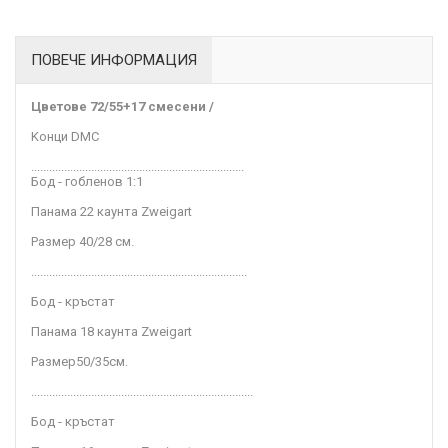
ПОВЕЧЕ ИНФОРМАЦИЯ
Цветове
72/55+17 смесени /
Kонци DMC
.......................................................................
Бод - гобленов 1:1
Панама 22 каунта Zweigart
Размер
40/28
см
.
........................................................................
Бод - кръстат
Панама 18 каунта Zweigart
Размер
50/35
см.
..........................................................................
Бод - кръстат