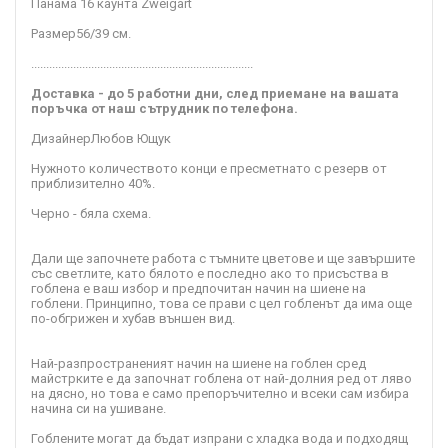
Панама 16 каунта Zweigart
Размер
56/39
см.
..........................................................................
Доставка - до 5 работни дни, след приемане на вашата
поръчка от наш сътрудник по телефона.
Дизайнер
Любов Ющук
Нужното количеството конци е пресметнато с резерв от
приблизително 40%.
Черно - бяла схема.
Дали ще започнете работа с тъмните цветове и ще завършите
със светлите, като бялото е последно ако то присъства в
гоблена е ваш избор и предпочитан начин на шиене на
гоблени. Принципно, това се прави с цел гобленът да има още
по-обгрижен и хубав външен вид.
Най-разпространеният начин на шиене на гоблен сред
майстрките е да започнат гоблена от най-долния ред от ляво
на дясно, но това е само препоръчително и всеки сам избира
начина си на ушиване.
Гоблените могат да бъдат изпрани с хладка вода и подходящ