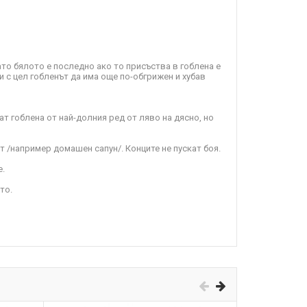
ато бялото е последно ако то присъства в гоблена е
и с цел гобленът да има още по-обгрижен и хубав
т гоблена от най-долния ред от ляво на дясно, но
т /например домашен сапун/. Конците не пускат боя.
е.
то.