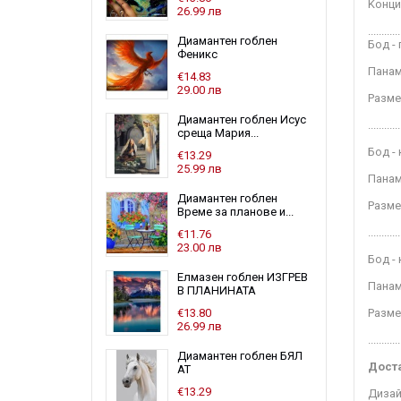
Kонц
26.99 лв
............
Диамантен гоблен
Бод - 
Феникс
Панам
€14.83
29.00 лв
Разме
Диамантен гоблен Исус
............
среща Мария...
Бод -
€13.29
25.99 лв
Панам
Диамантен гоблен
Разме
Време за планове и...
............
€11.76
23.00 лв
Бод -
Елмазен гоблен ИЗГРЕВ
Панам
В ПЛАНИНАТА
€13.80
Разме
26.99 лв
............
Диамантен гоблен БЯЛ
Доста
АТ
€13.29
Дизай