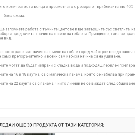
то количеството конци е пресметнато с резерв от приблизително 40%.
 - бяла схема.
ще започнете работа с тъмните цветове и ще завършите със светлите, к
збор и предпочитан начин на шиене на гоблени. Принципно, това се прав
н вид.
азпространеният начин на шиене на гоблен сред майстрките е да започна
е само препоръчително и всеки сам избира начина си на ушиване.
ните могат да бъдат изпрани с хладка вода и подходящ перилен препара
ите на 16 и 18 каутна, са с магическа панама, която се избелва при пран
ните на 22 каунта са с панама, чиито линнии не се виждат след обшиване
ЛЕДАЙ ОЩЕ 30 ПРОДУКТА ОТ ТАЗИ КАТЕГОРИЯ: