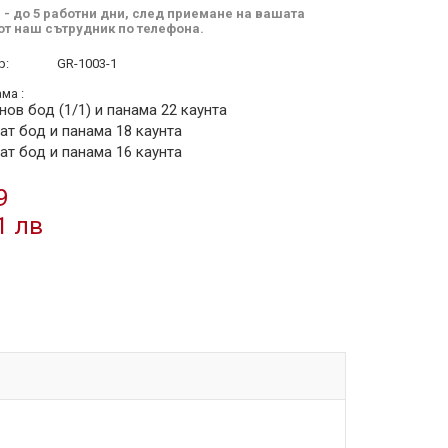
 - до 5 работни дни, след приемане на вашата
от наш сътрудник по телефона.
р:
GR-1003-1
ма :
нов бод (1/1) и панама 22 каунта
ат бод и панама 18 каунта
ат бод и панама 16 каунта
9
1 лв