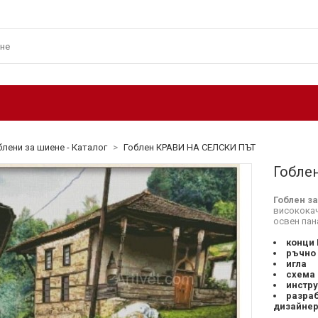
блени за шиене - Каталог
>
Гоблен КРАВИ НА СЕЛСКИ ПЪТ
Гобле
Гоблен з
високока
освен пан
конци
ръчно
игла
схема
инстр
разраб
дизайнер