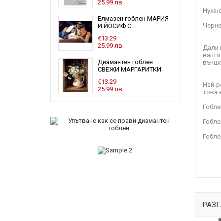
25.99 лв
Нужно
Елмазен гоблен МАРИЯ
Черно
И ЙОСИФ С...
€13.29
25.99 лв
Дали 
ваш и
Диамантен гоблен
външе
СВЕЖИ МАРГАРИТКИ
€13.29
Най-р
25.99 лв
това 
Гобле
Гоблен
Гобле
РАЗГ