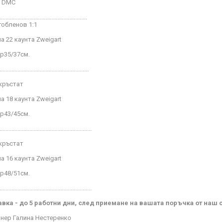
и DMC
...........................................................
гобленов 1:1
а 22 каунта Zweigart
р
35/37
см
.
............................................................
 кръстат
а 18 каунта Zweigart
р
43/45
см.
..............................................................
 кръстат
а 16 каунта Zweigart
р
48/51
см.
..............................................................
вка - до 5 работни дни, след приемане на вашата поръчка от наш 
нер Галина Нестеренко