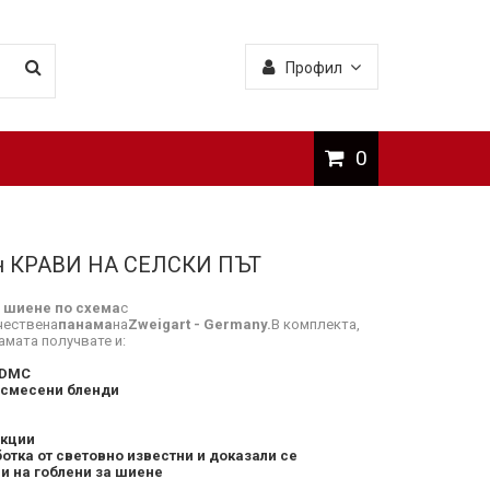
Профил
0
н КРАВИ НА СЕЛСКИ ПЪТ
а шиене по схема
с
чествена
панама
на
Zweigart - Germany.
В комплекта,
амата получвате и:
 DMC
 смесени бленди
укции
отка от световно известни и доказали се
и на гоблени за шиене