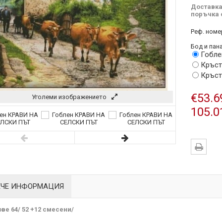
Доставка
поръчка 
Реф. номе
Бод и пана
Гобле
Кръст
Кръст
€53.6
Уголеми изображението
105.0
ЕЧЕ ИНФОРМАЦИЯ
ве 64/ 52 +12 смесени/