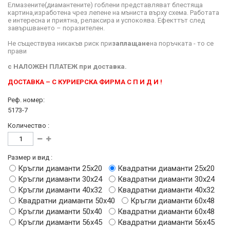
Елмазените(диамантените) гоблени представляват блестяща
картина,изработена чрез лепене на мъниста върху схема. Работата
е интересна и приятна, релаксира и успокоява. Ефекттът след
завършването – поразителен.
Не съществува никакъв риск при
заплащане
на поръчката - то се
прави
с
НАЛОЖЕН ПЛАТЕЖ
при доставка.
ДОСТАВКА – С КУРИЕРСКА ФИРМА С П И Д И !
Реф. номер:
5173-7
Количество :
Размер и вид :
Кръгли диаманти 25х20
Квадратни диаманти 25х20
Кръгли диаманти 30х24
Квадратни диаманти 30х24
Кръгли диаманти 40х32
Квадратни диаманти 40х32
Квадратни диаманти 50х40
Кръгли диаманти 60х48
Кръгли диаманти 50х40
Квадратни диаманти 60х48
Кръгли диаманти 56х45
Квадратни диаманти 56х45