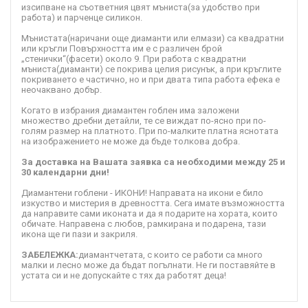
изсипване на съответния цвят мъниста(за удобство при
работа) и парченце силикон.
Мънистата(наричани още диаманти или елмази) са квадратни
или кръгли Повърхността им е с различен брой
„стенички“(фасети) около 9. При работа с квадратни
мъниста(диаманти) се покрива целия рисунък, а при кръглите
покриването е частично, но и при двата типа работа ефека е
неочаквано добър.
Когато в избрания диамантен гоблен има заложени
множество дребни детайли, те се виждат по-ясно при по-
голям размер на платното. При по-малките платна яснотата
на изображението не може да бъде толкова добра.
За доставка на Вашата заявка са необходими между 25 и
30 календарни дни!
Диамантени гоблени - ИКОНИ! Направата на икони е било
изкуство и мистерия в древността. Сега имате възможността
да направите сами иконата и да я подарите на хората, които
обичате. Направена с любов, рамкирана и подарена, тази
икона ще ги пази и закриля.
ЗАБЕЛЕЖКА:
диамантчетата, с които се работи са много
малки и лесно може да бъдат погълнати. Не ги поставяйте в
устата си и не допускайте с тях да работят деца!