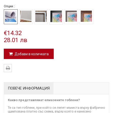
Опции :
€14.32
28.01 лв
Добави в количката
ПОВЕЧЕ ИНФОРМАЦИЯ
Какво представляват елмазените гоблени?
Те са тип гоблени, при който се лепят мъниста върху фабрично
щампована платно със схема, върху която е нанесено