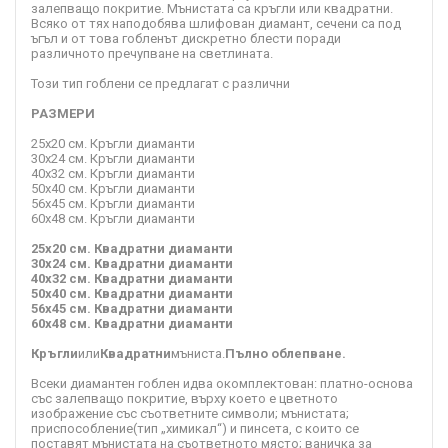
залепващо покритие. Мънистата са кръгли или квадратни.
Всяко от тях наподобява шлифован диамант, сечени са под
ъгъл и от това гобленът дискретно блести поради
различното пречупване на светлината.
Този тип гоблени се предлагат с различни
РАЗМЕРИ
25х20 см. Кръгли диаманти
30х24 см. Кръгли диаманти
40x32 см. Кръгли диаманти
50х40 см. Кръгли диаманти
56х45 см. Кръгли диаманти
60х48 см. Кръгли диаманти
25х20 см. Квадратни диаманти
30x24 см. Квадратни диаманти
40x32 см. Квадратни диаманти
50x40 см. Квадратни диаманти
56x45 см. Квадратни диаманти
60х48 см. Квадратни диаманти
Кръгли
или
Квадратни
мъниста.
Пълно облепване.
Всеки диамантен гоблен идва окомплектован: платно-основа
със залепващо покритие, върху което е цветното
изображение със съответните символи; мънистата;
приспособление(тип „химикал“) и пинсета, с които се
поставят мънистата на съответното място; ваничка за