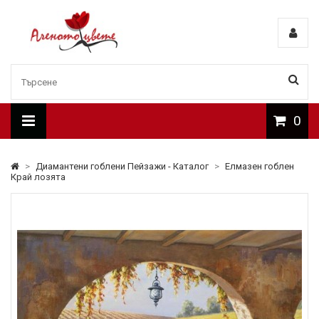
0
>
Диамантени гоблени Пейзажи - Каталог
>
Елмазен гоблен
Край лозята