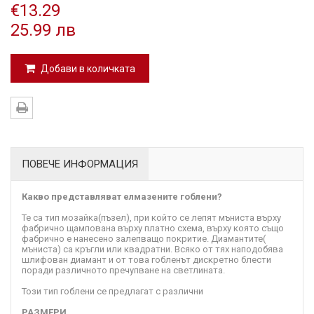
€13.29
25.99 лв
Добави в количката
ПОВЕЧЕ ИНФОРМАЦИЯ
Какво представляват елмазените гоблени?
Те са тип мозайка(пъзел), при който се лепят мъниста върху
фабрично щампована върху платно схема, върху която също
фабрично е нанесено залепващо покритие. Диамантите(
мъниста) са кръгли или квадратни. Всяко от тях наподобява
шлифован диамант и от това гобленът дискретно блести
поради различното пречупване на светлината.
Този тип гоблени се предлагат с различни
РАЗМЕРИ