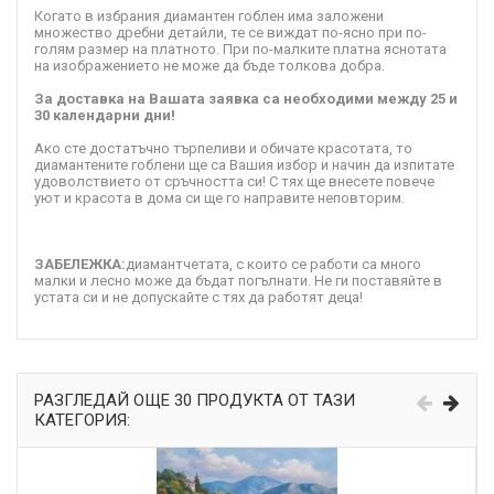
Когато в избрания диамантен гоблен има заложени
множество дребни детайли, те се виждат по-ясно при по-
голям размер на платното. При по-малките платна яснотата
на изображението не може да бъде толкова добра.
За доставка на Вашата заявка са необходими между 25 и
30 календарни дни!
Ако сте достатъчно търпеливи и обичате красотата, то
диамантените гоблени ще са Вашия избор и начин да изпитате
удоволствието от сръчността си! С тях ще внесете повече
уют и красота в дома си ще го направите неповторим.
ЗАБЕЛЕЖКА:
диамантчетата, с които се работи са много
малки и лесно може да бъдат погълнати. Не ги поставяйте в
устата си и не допускайте с тях да работят деца!
РАЗГЛЕДАЙ ОЩЕ 30 ПРОДУКТА ОТ ТАЗИ
КАТЕГОРИЯ: