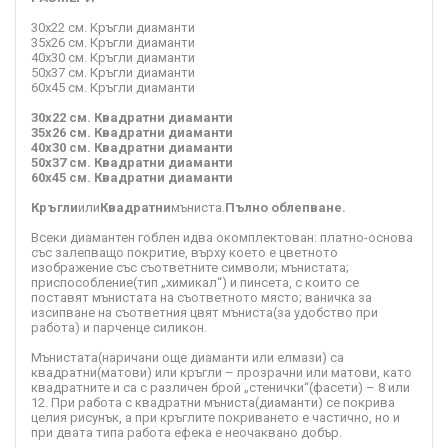
30x22 см. Кръгли диаманти
35x26 см. Кръгли диаманти
40x30 см. Кръгли диаманти
50x37 см. Кръгли диаманти
60x45 см. Кръгли диаманти
30x22 см. Квадратни диаманти
35x26 см. Квадратни диаманти
40x30 см. Квадратни диаманти
50x37 см. Квадратни диаманти
60x45 см. Квадратни диаманти
Кръгли
или
Квадратни
мъниста.
Пълно облепване.
Всеки диамантен гоблен идва окомплектован: платно-основа
със залепващо покритие, върху което е цветното
изображение със съответните символи; мънистата;
приспособление(тип „химикал“) и пинсета, с които се
поставят мънистата на съответното място; ваничка за
изсипване на съответния цвят мъниста(за удобство при
работа) и парченце силикон.
Мънистата(наричани още диаманти или елмази) са
квадратни(матови) или кръгли – прозрачни или матови, като
квадратните и са с различен брой „стенички“(фасети) – 8 или
12. При работа с квадратни мъниста(диаманти) се покрива
целия рисунък, а при кръглите покриването е частично, но и
при двата типа работа ефека е неочаквано добър.