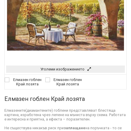
Уголеми изображението
Елмазен гоблен Край лозята
Елмазените(диамантените) гоблени представляват блестяща
картина, изработена чрез лепене на мъниста върху схема. Работата
е интересна и приятна, а ефекта – поразителен.
Не съществува никакъв риск при
заплащане
на поръчката - то се